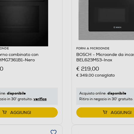
OONDE
FORNI A MICROONDE
rno combinato con
BOSCH - Microonde da incass
 HMG7361B1-Nero
BEL623MS3-Inox
00
€ 219,00
€ 349,00
consigliato
disponibile
disponibile
ine:
Acquisto online:
verifica
ozio in 30' gratuito:
Ritiro in negozio in 30' gratuito:
AGGIUNGI
AGGIUNGI