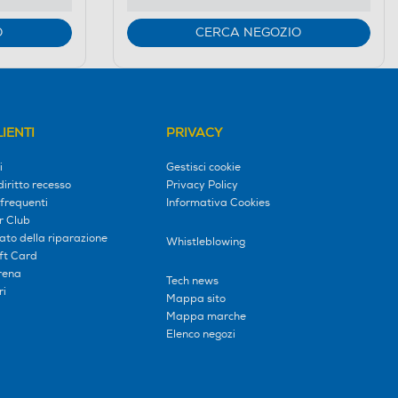
O
CERCA NEGOZIO
IENTI
PRIVACY
i
Gestisci cookie
diritto recesso
Privacy Policy
frequenti
Informativa Cookies
r Club
tato della riparazione
Whistleblowing
ift Card
erena
Tech news
ri
Mappa sito
Mappa marche
Elenco negozi