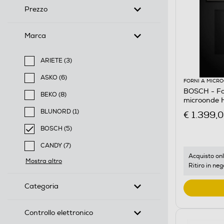
Prezzo
Marca
ARIETE (3)
Filtra per Marca: ARIETE
ASKO (6)
FORNI A MICR
Filtra per Marca: ASKO
BOSCH - Fo
BEKO (8)
microonde
Filtra per Marca: BEKO
BLUNORD (1)
€ 1.399,
Filtra per Marca: BLUNORD
BOSCH (5)
selected Filtro applicato per Marca: BOSCH
CANDY (7)
Filtra per Marca: CANDY
Acquisto onl
Mostra altro
Ritiro in neg
Categoria
Controllo elettronico