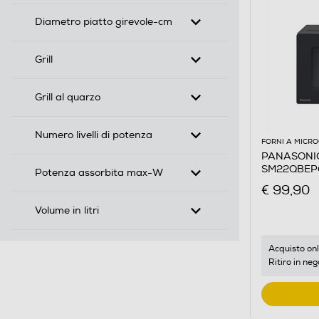
Diametro piatto girevole-cm
Grill
Grill al quarzo
Numero livelli di potenza
FORNI A MICR
PANASONIC 
SM22QBEP
Potenza assorbita max-W
€ 99,90
Volume in litri
Acquisto onl
Ritiro in neg