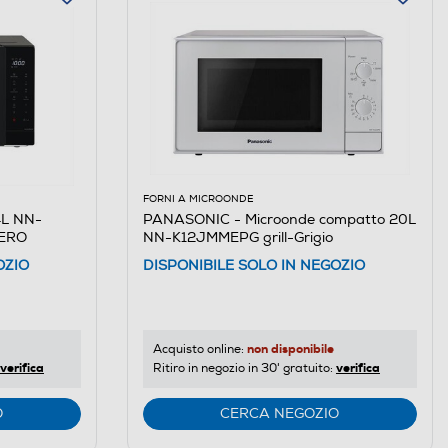
FORNI A MICROONDE
4L NN-
PANASONIC - Microonde compatto 20L
NERO
NN-K12JMMEPG grill-Grigio
OZIO
DISPONIBILE SOLO IN NEGOZIO
non disponibile
Acquisto online:
verifica
verifica
Ritiro in negozio in 30' gratuito:
O
CERCA NEGOZIO