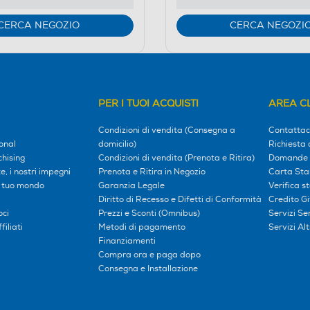
CERCA NEGOZIO
CERCA NEGOZI
PER I TUOI ACQUISTI
AREA CL
Condizioni di vendita (Consegna a
Contattac
onal
domicilio)
Richiesta 
hising
Condizioni di vendita (Prenota e Ritira)
Domande 
, i nostri impegni
Prenota e Ritira in Negozio
Carta Sta
l tuo mondo
Garanzia Legale
Verifica s
Diritto di Recesso e Difetti di Conformità
Credito G
oci
Prezzi e Sconti (Omnibus)
Servizi S
iliati
Metodi di pagamento
Servizi Alt
Finanziamenti
Compra ora e paga dopo
Consegna e Installazione