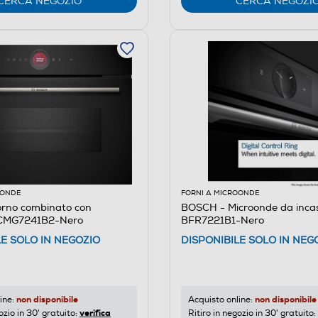
CERCA NEGOZIO
CERCA NEGOZI
OONDE
FORNI A MICROONDE
rno combinato con
BOSCH - Microonde da inca
 CMG7241B2-Nero
BFR7221B1-Nero
LE SOLO IN NEGOZIO
DISPONIBILE SOLO IN NEG
non disponibile
non disponibile
ine:
Acquisto online:
verifica
ozio in 30' gratuito:
Ritiro in negozio in 30' gratuito: