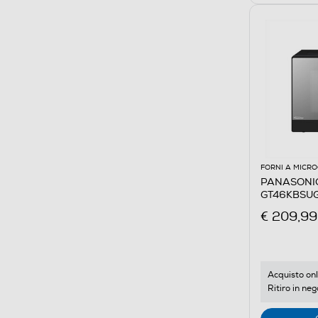
FORNI A MICR
PANASONIC 
GT46KBSUG,
€ 209,99
Acquisto onl
Ritiro in neg