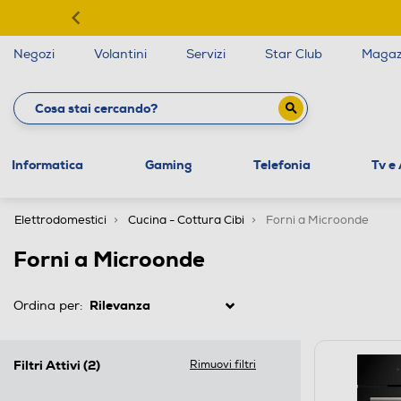
Negozi
Volantini
Servizi
Star Club
Magaz
Informatica
Gaming
Telefonia
Tv e
Elettrodomestici
Cucina - Cottura Cibi
Forni a Microonde
Forni a Microonde
Ordina per:
Filtri Attivi
(2)
Rimuovi filtri