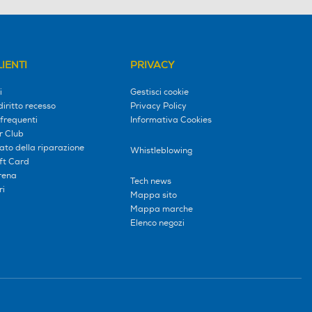
IENTI
PRIVACY
i
Gestisci cookie
diritto recesso
Privacy Policy
frequenti
Informativa Cookies
r Club
tato della riparazione
Whistleblowing
ift Card
erena
Tech news
ri
Mappa sito
Mappa marche
Elenco negozi