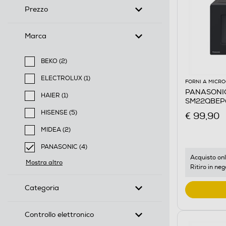
Prezzo
Marca
BEKO (2)
Filtra per Marca: BEKO
ELECTROLUX (1)
FORNI A MICR
Filtra per Marca: ELECTROLUX
PANASONIC 
HAIER (1)
SM22QBEP
Filtra per Marca: HAIER
HISENSE (5)
€ 99,90
Filtra per Marca: HISENSE
MIDEA (2)
Filtra per Marca: MIDEA
PANASONIC (4)
selected Filtro applicato per Marca: PANASONIC
Acquisto onl
Mostra altro
Ritiro in neg
Categoria
Controllo elettronico