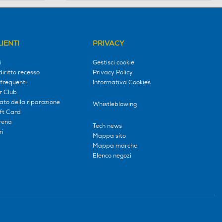
IENTI
PRIVACY
i
Gestisci cookie
diritto recesso
Privacy Policy
frequenti
Informativa Cookies
r Club
tato della riparazione
Whistleblowing
ift Card
erena
Tech news
ri
Mappa sito
Mappa marche
Elenco negozi