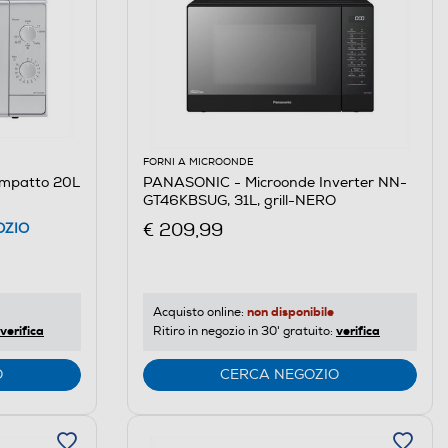
FORNI A MICROONDE
mpatto 20L
PANASONIC - Microonde Inverter NN-
GT46KBSUG, 31L, grill-NERO
€ 209,99
OZIO
non disponibile
Acquisto online:
verifica
verifica
Ritiro in negozio in 30' gratuito:
O
CERCA NEGOZIO