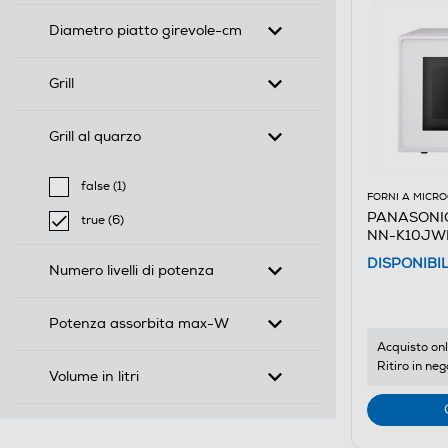
Diametro piatto girevole-cm
Grill
Grill al quarzo
false (1)
FORNI A MICR
Filtra per Grill al quarzo: false
PANASONIC 
true (6)
NN-K10JWM
selected Filtro applicato per Grill al quarzo: true
DISPONIBI
Numero livelli di potenza
Potenza assorbita max-W
Acquisto onl
Ritiro in neg
Volume in litri