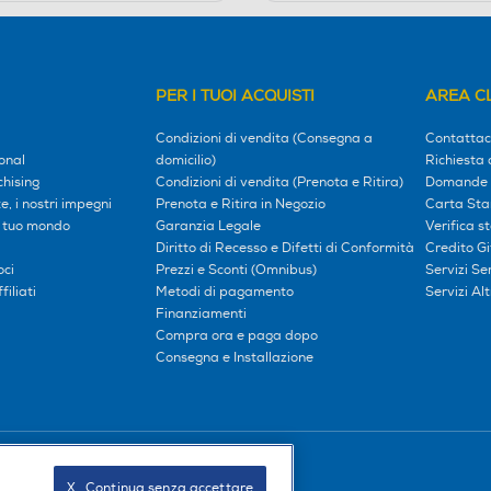
PER I TUOI ACQUISTI
AREA CL
Condizioni di vendita (Consegna a
Contattac
onal
domicilio)
Richiesta 
hising
Condizioni di vendita (Prenota e Ritira)
Domande 
, i nostri impegni
Prenota e Ritira in Negozio
Carta Sta
l tuo mondo
Garanzia Legale
Verifica s
Diritto di Recesso e Difetti di Conformità
Credito G
oci
Prezzi e Sconti (Omnibus)
Servizi S
iliati
Metodi di pagamento
Servizi Alt
Finanziamenti
Compra ora e paga dopo
Consegna e Installazione
Seguici sui social
X   Continua senza accettare