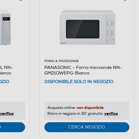
FORNI A MICROONDE
4L NN-
PANASONIC - Forno microonde NN-
ianco
GM21QWEPG-Bianco
OZIO
DISPONIBILE SOLO IN NEGOZIO
non disponibile
Acquisto online:
verifica
verifica
Ritiro in negozio in 30' gratuito:
O
CERCA NEGOZIO