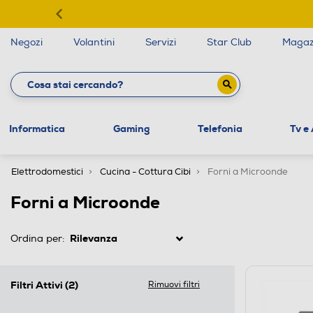
Negozi
Volantini
Servizi
Star Club
Magaz
Informatica
Gaming
Telefonia
Tv e
Elettrodomestici
Cucina - Cottura Cibi
Forni a Microonde
Forni a Microonde
Ordina per:
Filtri Attivi
(2)
Rimuovi filtri