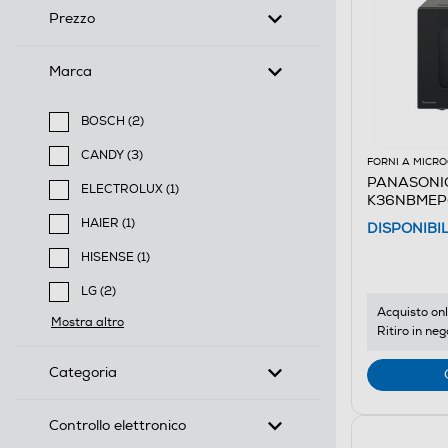
Prezzo
Marca
BOSCH (2)
Filtra per Marca: BOSCH
CANDY (3)
FORNI A MICR
Filtra per Marca: CANDY
PANASONIC
ELECTROLUX (1)
K36NBMEPG
Filtra per Marca: ELECTROLUX
HAIER (1)
DISPONIBI
Filtra per Marca: HAIER
HISENSE (1)
Filtra per Marca: HISENSE
LG (2)
Filtra per Marca: LG
Acquisto onl
Mostra altro
Ritiro in neg
Categoria
Controllo elettronico