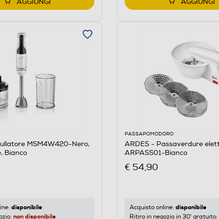
AGGIUNGI
AGGIUNGI
PASSAPOMODORO
ullatore MSM4W420-Nero,
ARDES - Passaverdure elett
, Bianco
ARPASS01-Bianco
€ 54,90
disponibile
disponibile
ine:
Acquisto online:
non disponibile
ozio:
Ritiro in negozio in 30' gratuito: