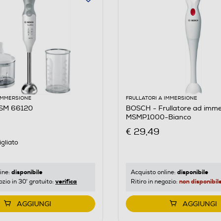
 IMMERSIONE
FRULLATORI A IMMERSIONE
SM 66120
BOSCH - Frullatore ad imme
MSMP1000-Bianco
€ 29,49
gliato
disponibile
disponibile
ine:
Acquisto online:
verifica
non disponibil
ozio in 30' gratuito:
Ritiro in negozio:
AGGIUNGI
AGGIUNGI