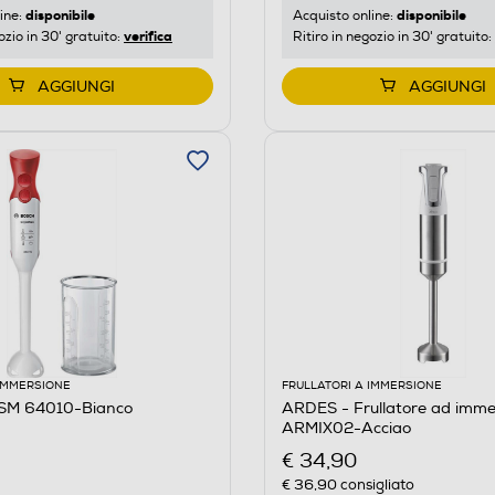
disponibile
disponibile
ine:
Acquisto online:
verifica
ozio in 30' gratuito:
Ritiro in negozio in 30' gratuito:
AGGIUNGI
AGGIUNGI
 IMMERSIONE
FRULLATORI A IMMERSIONE
SM 64010-Bianco
ARDES - Frullatore ad imme
ARMIX02-Acciao
€ 34,90
€ 36,90
consigliato