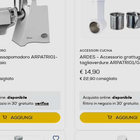
ORO
ACCESSORI CUCINA
assapomodoro ARPATRI01-
ARDES - Accessorio grattug
aio
tagliaverdure ARPATRI01/G
€ 14,90
igliato
€ 22,90
consigliato
disponibile
disponibile
ine:
Acquisto online:
verifica
ozio in 30' gratuito:
Ritiro in negozio in 30' gratuito:
AGGIUNGI
AGGIUNGI