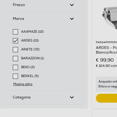
Prezzo
Marca
AAAMAZE (12)
Filtra per Marca: AAAMAZE
ARDES (10)
PASSAPOMOD
selected Filtro applicato per Marca: ARDES
ARDES - P
ARIETE (72)
Bianco/Acci
Filtra per Marca: ARIETE
BARAZZONI (1)
€ 99,90
Filtra per Marca: BARAZZONI
€ 124,90
cons
BEKO (2)
Filtra per Marca: BEKO
BERKEL (5)
Filtra per Marca: BERKEL
Acquisto onl
Mostra altro
Ritiro in neg
Categoria