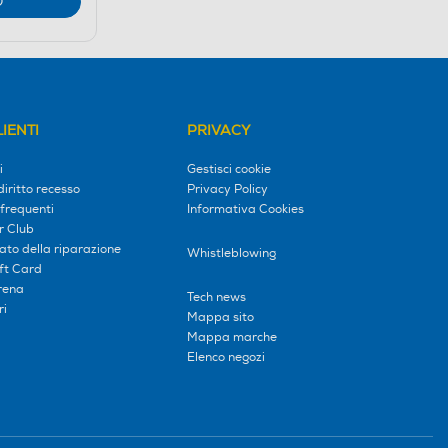
O
IENTI
PRIVACY
i
Gestisci cookie
diritto recesso
Privacy Policy
frequenti
Informativa Cookies
r Club
tato della riparazione
Whistleblowing
ift Card
erena
Tech news
ri
Mappa sito
Mappa marche
Elenco negozi