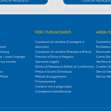
CERCA NEGOZIO
CERCA NEGOZI
PER I TUOI ACQUISTI
AREA CL
Condizioni di vendita (Consegna a
Contattac
onal
domicilio)
Richiesta 
hising
Condizioni di vendita (Prenota e Ritira)
Domande 
, i nostri impegni
Prenota e Ritira in Negozio
Carta Sta
l tuo mondo
Garanzia Legale
Verifica s
Diritto di Recesso e Difetti di Conformità
Credito G
oci
Prezzi e Sconti (Omnibus)
Servizi S
iliati
Metodi di pagamento
Servizi Alt
Finanziamenti
Compra ora e paga dopo
Consegna e Installazione