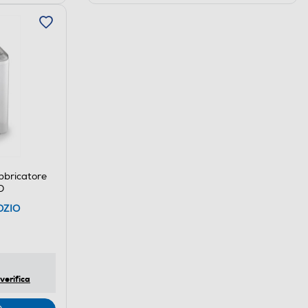
bbricatore
O
OZIO
verifica