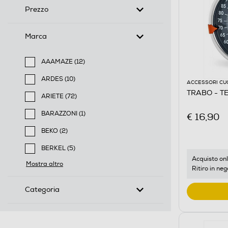
Prezzo
Marca
AAAMAZE (12)
Filtra per Marca: AAAMAZE
ARDES (10)
ACCESSORI CU
Filtra per Marca: ARDES
TRABO - T
ARIETE (72)
Filtra per Marca: ARIETE
BARAZZONI (1)
€ 16,90
Filtra per Marca: BARAZZONI
BEKO (2)
Filtra per Marca: BEKO
BERKEL (5)
Filtra per Marca: BERKEL
Acquisto onl
Mostra altro
Ritiro in neg
Categoria