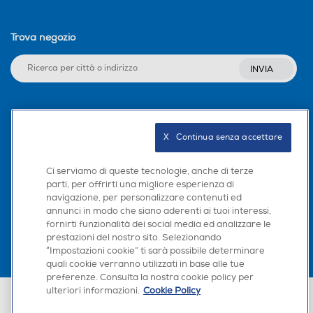
Trova negozio
INVIA
Seguici sui social
X   Continua senza accettare
Ci serviamo di queste tecnologie, anche di terze
parti, per offrirti una migliore esperienza di
Scarica la nostra app
navigazione, per personalizzare contenuti ed
annunci in modo che siano aderenti ai tuoi interessi,
fornirti funzionalità dei social media ed analizzare le
prestazioni del nostro sito. Selezionando
“Impostazioni cookie” ti sarà possibile determinare
quali cookie verranno utilizzati in base alle tue
preferenze. Consulta la nostra cookie policy per
ulteriori informazioni.
Cookie Policy
Euronics Italia SpA. Sede legale Via Montefeltro, 6/a 20156 Milano
Partita Iva, Codice Fiscale e iscrizione CCIAA Milano Monza Brianza Lodi