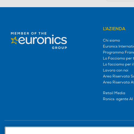
L'AZIENDA
Chi siamo
Euronics Internati
Programma Franc
Lo Facciamo per te
Lo facciamo per i
Lavora con noi
Area Riservata S
Area Riservata Aff
Retail Media
Ronics: agente AI
Trova negozio