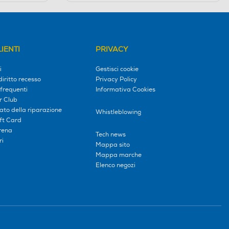
IENTI
PRIVACY
i
Gestisci cookie
diritto recesso
Privacy Policy
frequenti
Informativa Cookies
r Club
tato della riparazione
Whistleblowing
ift Card
erena
Tech news
ri
Mappa sito
Mappa marche
Elenco negozi