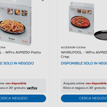
CINA
ACCESSORI CUCINA
 - WPro AVM250 Piatto
WHIRLPOOL - WPro AVM29
Crisp
LE SOLO IN NEGOZIO
DISPONIBILE SOLO IN NEG
non disponibile
non disponibile
ine:
Acquisto online:
verifica
ozio in 30' gratuito:
Ritiro in negozio in 30' gratuito:
CERCA NEGOZIO
CERCA NEGOZI