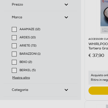
Prezzo
Marca
AAAMAZE (12)
Filtra per Marca: AAAMAZE
ARDES (10)
ACCESSORI CU
Filtra per Marca: ARDES
WHIRLPOOL
ARIETE (72)
Tortiera Gr
Filtra per Marca: ARIETE
BARAZZONI (1)
€ 37,90
Filtra per Marca: BARAZZONI
BEKO (2)
Filtra per Marca: BEKO
BERKEL (5)
Filtra per Marca: BERKEL
Acquisto onl
Mostra altro
Ritiro in neg
Categoria