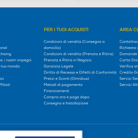
PER I TUOI ACQUISTI
AREA CL
Condizioni di vendita (Consegna a
Contattac
onal
domicilio)
Richiesta 
hising
Condizioni di vendita (Prenota e Ritira)
Domande 
, i nostri impegni
Prenota e Ritira in Negozio
Carta Sta
l tuo mondo
Garanzia Legale
Verifica s
Diritto di Recesso e Difetti di Conformità
Credito G
oci
Prezzi e Sconti (Omnibus)
Servizi S
iliati
Metodi di pagamento
Servizi Alt
Finanziamenti
Compra ora e paga dopo
Consegna e Installazione
Seguici sui social