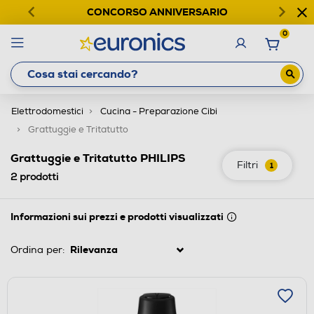
CONCORSO ANNIVERSARIO
0
Elettrodomestici
Cucina - Preparazione Cibi
Grattuggie e Tritatutto
Grattuggie e Tritatutto PHILIPS
Filtri
1
2
prodotti
Informazioni sui prezzi e prodotti visualizzati
Ordina per: