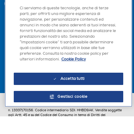
INVIA
Ci serviamo di queste tecnologie, anche di terze
parti, per offrirti una migliore esperienza di
navigazione, per personalizzare contenuti ed
annunci in modo che siano aderenti ai tuoi interessi,
Seguici sui social
fornirti funzionalità dei social media ed analizzare le
prestazioni del nostro sito. Selezionando
“Impostazioni cookie” ti sarà possibile determinare
quali cookie verranno utilizzati in base alle tue
preferenze. Consulta la nostra cookie policy per
Scarica la nostra app
ulteriori informazioni.
Cookie Policy
Accetta tutti
Gestisci cookie
Euronics Italia SpA. Sede legale Via Montefeltro, 6/a 20156 Milano
Partita Iva, Codice Fiscale e iscrizione CCIAA Milano Monza Brianza Lodi
n. 13337170156. Codice intermediario SDI: HHBD9AK. Vendite soggette
agli Artt. 45 e ss del Codice del Consumo in tema di Diritti dei
Consumatori.