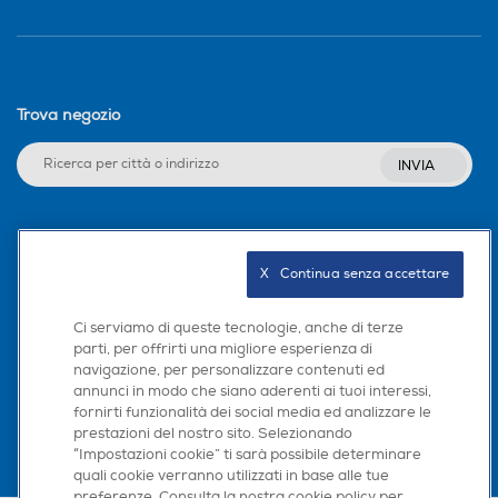
Trova negozio
INVIA
Seguici sui social
X   Continua senza accettare
Ci serviamo di queste tecnologie, anche di terze
parti, per offrirti una migliore esperienza di
Scarica la nostra app
navigazione, per personalizzare contenuti ed
annunci in modo che siano aderenti ai tuoi interessi,
fornirti funzionalità dei social media ed analizzare le
prestazioni del nostro sito. Selezionando
“Impostazioni cookie” ti sarà possibile determinare
quali cookie verranno utilizzati in base alle tue
preferenze. Consulta la nostra cookie policy per