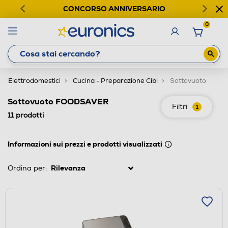
CONCORSO ANNIVERSARIO
0
Elettrodomestici
Cucina - Preparazione Cibi
Sottovuoto
Sottovuoto FOODSAVER
Filtri
1
11
prodotti
Informazioni sui prezzi e prodotti visualizzati
Ordina per: