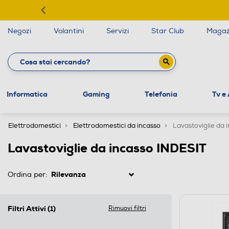
Negozi
Volantini
Servizi
Star Club
Magaz
Informatica
Gaming
Telefonia
Tv e
Elettrodomestici
Elettrodomestici da incasso
Lavastoviglie da 
Lavastoviglie da incasso INDESIT
Ordina per:
Filtri Attivi
(1)
Rimuovi filtri