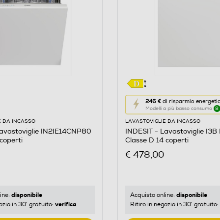
Questa
246 €
di risparmio energeti
Modelli a più basso consumo
8
azione
E DA INCASSO
LAVASTOVIGLIE DA INCASSO
aprirà
Lavastoviglie IN2IE14CNP80
INDESIT - Lavastoviglie I3B
il
coperti
Classe D 14 coperti
Calcolatore
€ 478,00
di
risparmio
energetico
di
disponibile
disponibile
ine:
Acquisto online:
verifica
ozio in 30' gratuito:
Ritiro in negozio in 30' gratuito:
Youreko.