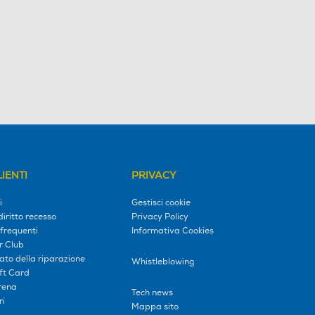
IENTI
PRIVACY
i
Gestisci cookie
diritto recesso
Privacy Policy
frequenti
Informativa Cookies
r Club
tato della riparazione
Whistleblowing
ift Card
erena
Tech news
ri
Mappa sito