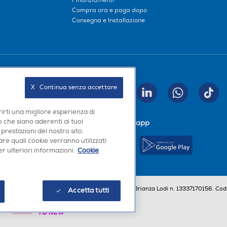
Finanziamenti
Compra ora e paga dopo
Consegna e Installazione
Seguici sui social
X   Continua senza accettare
INVIA
rirti una migliore esperienza di
 che siano aderenti ai tuoi
Scarica la nostra app
 prestazioni del nostro sito.
re quali cookie verranno utilizzati
r ulteriori informazioni.
Cookie
a, Codice Fiscale e iscrizione CCIAA Milano Monza Brianza Lodi n. 13337170156. Codi
Accetta tutti