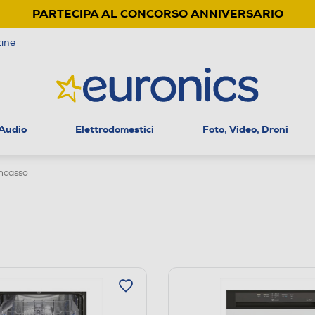
PARTECIPA AL CONCORSO ANNIVERSARIO
ine
 Audio
Elettrodomestici
Foto, Video, Droni
incasso