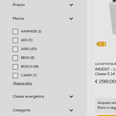
Prezzo
Marca
AAAMAZE (1)
Filtra per Marca: AAAMAZE
AEG (5)
Filtra per Marca: AEG
ASKO (25)
Filtra per Marca: ASKO
BEKO (6)
Filtra per Marca: BEKO
LAVASTOVIGLI
BOSCH (18)
INDESIT - 
Filtra per Marca: BOSCH
Classe E 14 
CANDY (7)
€ 299,00
Filtra per Marca: CANDY
Mostra altro
Classe energetica
Acquisto onl
Ritiro in neg
Categoria