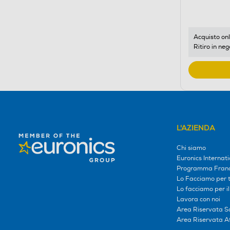
di
risparmio
energetic
di
Acquisto onl
Ritiro in neg
Youreko.
L'AZIENDA
Chi siamo
Euronics Internati
Programma Franc
Lo Facciamo per te
Lo facciamo per i
Lavora con noi
Area Riservata S
Area Riservata Aff