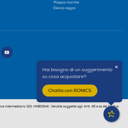
Mappa marche
Elenco negozi
×
Hai bisogno di un suggerimento
su cosa acquistare?
Chatta con RONICS
ce intermediario SDI: HHBD9AK. Vendite soggette agli Artt. 45 e ss del Codice