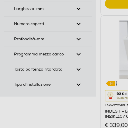
Larghezza-mm
Numero coperti
Profondità-mm
Programma mezzo carico
Tasto partenza ritardata
Tipo d'installazione
Questa
92 €
di
Buon ra
azione
LAVASTOVIGLI
aprirà
INDESIT - L
il
IN2IKE107 C
Calcolato
€ 339,00