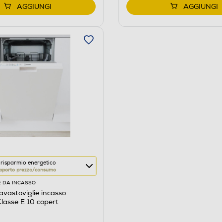
AGGIUNGI
AGGIUNGI
 risparmio energetico
pporto prezzo/consumo
E DA INCASSO
avastoviglie incasso
lasse E 10 copert
re