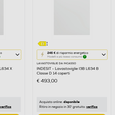
Questa
co
246 €
di risparmio energetico
Modelli a più basso consumo
7
azione
LAVASTOVIGLIE DA INCASSO
aprirà
 L634 X
INDESIT - Lavastoviglie I3B L634 B
il
Classe D 14 coperti
Calcolatore
€ 493,00
di
risparmio
energetico
di
disponibile
Acquisto online:
verifica
verifica
Ritiro in negozio in 30' gratuito:
Youreko.