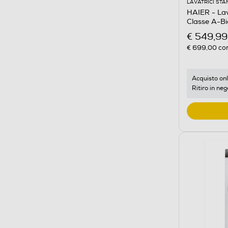
LAVATRICI ST
HAIER - La
Classe A-B
€ 549,99
€ 699,00
con
Acquisto onl
Ritiro in neg