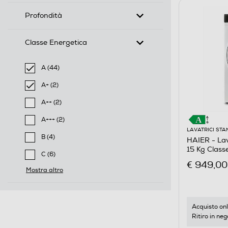
Profondità
Classe Energetica
A (44)
selected Filtro applicato per Classe Energetica: A
A+ (2)
selected Filtro applicato per Classe Energetica: A+
A++ (2)
Filtra per Classe Energetica: A++
A+++ (2)
Filtra per Classe Energetica: A+++
LAVATRICI ST
B (4)
HAIER - La
Filtra per Classe Energetica: B
15 Kg Class
C (6)
€ 949,00
Filtra per Classe Energetica: C
Mostra altro
Acquisto onl
Ritiro in neg