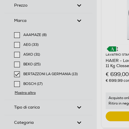
Prezzo
Marca
AAAMAZE (8)
Filtra per Marca: AAAMAZE
AEG (33)
Filtra per Marca: AEG
ASKO (31)
LAVATRICI ST
HAIER - La
Filtra per Marca: ASKO
BEKO (25)
11 Kg Class
Filtra per Marca: BEKO
€ 699,00
BERTAZZONI LA GERMANIA (13)
selected Filtro applicato per Marca: BERTAZZONI L
€ 699,99
con
BOSCH (17)
Filtra per Marca: BOSCH
Mostra altro
Acquisto onl
Ritiro in neg
Tipo di carica
Categoria