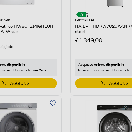
ANDARD
FRIGORIFERI
vatrice HW80-B14IGITEUIT
HAIER - HDPW7620AANPK-
e A-White
steel
€ 1.349,00
sigliato
disponibile
disponibile
ine:
Acquisto online:
verifica
ozio in 30' gratuito:
Ritiro in negozio in 30' gratuito:
AGGIUNGI
AGGIUNGI