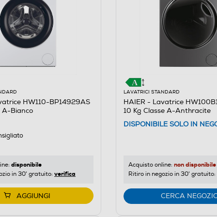
ANDARD
LAVATRICI STANDARD
vatrice HW110-BP14929AS
HAIER - Lavatrice HW100B
e A-Bianco
10 Kg Classe A-Anthracite
DISPONIBILE SOLO IN NEG
A GERMANIA
sigliato
disponibile
non disponibile
ine:
Acquisto online:
verifica
ozio in 30' gratuito:
Ritiro in negozio in 30' gratuito:
AGGIUNGI
CERCA NEGOZI