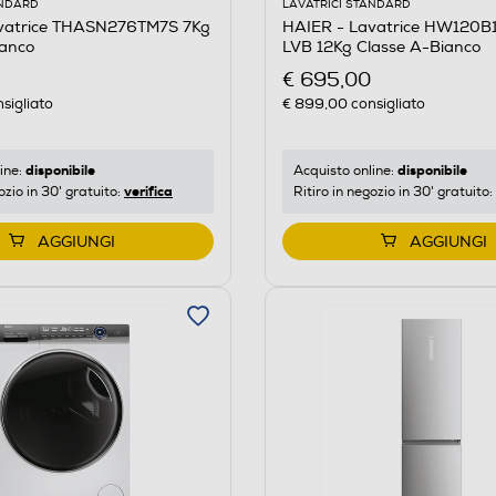
ANDARD
LAVATRICI STANDARD
vatrice THASN276TM7S 7Kg
HAIER - Lavatrice HW120B
ianco
LVB 12Kg Classe A-Bianco
€ 695,00
sigliato
€ 899,00
consigliato
disponibile
disponibile
ine:
Acquisto online:
verifica
ozio in 30' gratuito:
Ritiro in negozio in 30' gratuito:
AGGIUNGI
AGGIUNGI