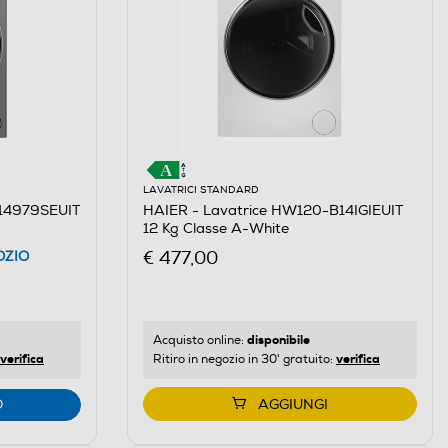
LAVATRICI STANDARD
14979SEUIT
HAIER - Lavatrice HW120-B14IGIEUIT
12 Kg Classe A-White
€ 477,00
OZIO
disponibile
Acquisto online:
verifica
verifica
Ritiro in negozio in 30' gratuito:
O
AGGIUNGI