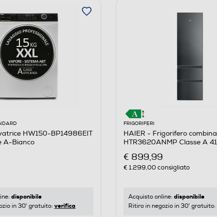
ANDARD
FRIGORIFERI
vatrice HW150-BP14986EIT
HAIER - Frigorifero combina
e A-Bianco
HTR3620ANMP Classe A 414
inox
€ 899,99
€ 1.299,00
consigliato
disponibile
disponibile
ine:
Acquisto online:
verifica
ozio in 30' gratuito:
Ritiro in negozio in 30' gratuito: