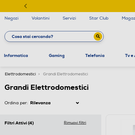
Negozi
Volantini
Servizi
Star Club
Magaz
Informatica
Gaming
Telefonia
Tv e
Elettrodomestici
Grandi Elettrodomestici
Grandi Elettrodomestici
Ordina per:
Filtri Attivi
(4)
Rimuovi filtri