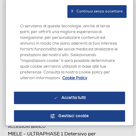
ACCESSORI BIANCO
X   Continua senza accettare
MIELE - Brillantante 500 ml (12)
€ 8,90
Ci serviamo di queste tecnologie, anche di terze
parti, per offrirti una migliore esperienza di
disponibile
Acquisto online:
navigazione, per personalizzare contenuti ed
verifica
Ritiro in negozio in 30' gratuito:
annunci in modo che siano aderenti ai tuoi interessi,
fornirti funzionalità dei social media ed analizzare le
prestazioni del nostro sito. Selezionando
AGGIUNGI
“Impostazioni cookie” ti sarà possibile determinare
quali cookie verranno utilizzati in base alle tue
preferenze. Consulta la nostra cookie policy per
ulteriori informazioni.
Cookie Policy
Accetta tutti
Gestisci cookie
ACCESSORI BIANCO
MIELE - ULTRAPHASE 1 Detersivo per