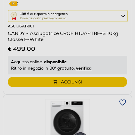
Questa
138 €
di risparmio energetico
Buon rapporto prezzo/consumo
azione
ASCIUGATRICI
aprirà
CANDY - Asciugatrice CROE H10A2TBE-S 10Kg
il
Classe E-White
Calcolatore
€ 499,00
di
risparmio
disponibile
Acquisto online:
energetico
verifica
Ritiro in negozio in 30' gratuito:
di
Youreko.
AGGIUNGI