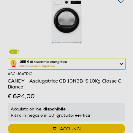
Questa
355 €
di risparmio energetico
Prima classe di risparmio
azione
ASCIUGATRICI
aprirà
CANDY - Asciugatrice GD 10N3B-S 10Kg Classe C-
il
Bianco
Calcolatore
€ 624,00
di
risparmio
disponibile
Acquisto online:
energetico
verifica
Ritiro in negozio in 30' gratuito:
di
Youreko.
AGGIUNGI