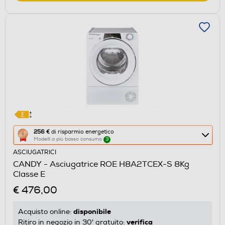
Questa
256 €
di risparmio energetico
Modelli a più basso consumo
3
azione
ASCIUGATRICI
aprirà
CANDY - Asciugatrice ROE H8A2TCEX-S 8Kg
il
Classe E
Calcolatore
€ 476,00
di
risparmio
disponibile
Acquisto online:
energetico
verifica
Ritiro in negozio in 30' gratuito: