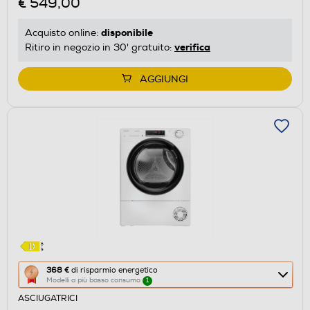
€ 549,00
di
risparmio
disponibile
Acquisto online:
energetico
verifica
Ritiro in negozio in 30' gratuito:
di
Youreko.
AGGIUNGI
Questa
368 €
di risparmio energetico
Modelli a più basso consumo
1
azione
ASCIUGATRICI
aprirà