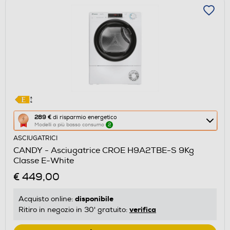
Questa
289 €
di risparmio energetico
Modelli a più basso consumo
2
azione
ASCIUGATRICI
aprirà
CANDY - Asciugatrice CROE H9A2TBE-S 9Kg
il
Classe E-White
Calcolatore
€ 449,00
di
risparmio
disponibile
Acquisto online:
energetico
verifica
Ritiro in negozio in 30' gratuito:
di
Youreko.