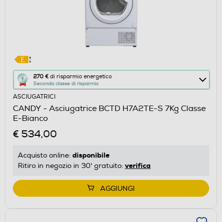
Questa
270 €
di risparmio energetico
Seconda classe di risparmio
azione
ASCIUGATRICI
aprirà
CANDY - Asciugatrice BCTD H7A2TE-S 7Kg Classe
il
E-Bianco
Calcolatore
€ 534,00
di
risparmio
disponibile
Acquisto online:
energetico
verifica
Ritiro in negozio in 30' gratuito:
di
Youreko.
AGGIUNGI