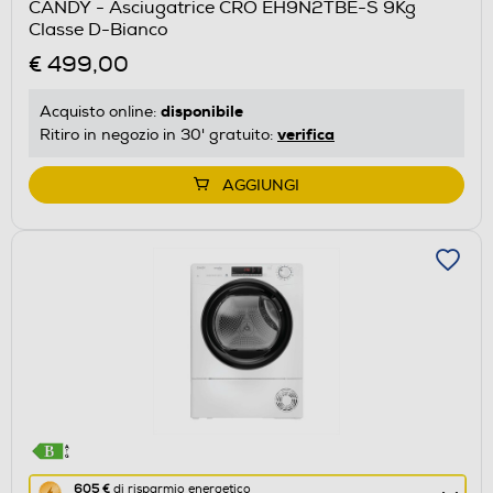
CANDY - Asciugatrice CRO EH9N2TBE-S 9Kg
il
Classe D-Bianco
Calcolatore
€ 499,00
di
risparmio
disponibile
Acquisto online:
energetico
verifica
Ritiro in negozio in 30' gratuito:
di
Youreko.
AGGIUNGI
Questa
605 €
di risparmio energetico