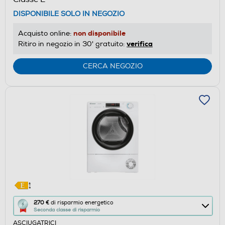
Calcolatore
DISPONIBILE SOLO IN NEGOZIO
di
risparmio
non disponibile
Acquisto online:
energetico
verifica
Ritiro in negozio in 30' gratuito:
di
Youreko.
CERCA NEGOZIO
Questa
270 €
di risparmio energetico
Seconda classe di risparmio
azione
ASCIUGATRICI