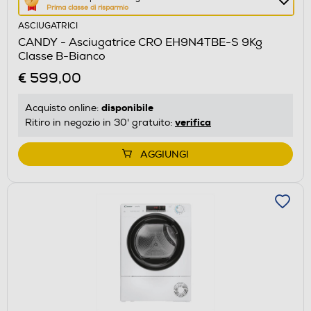
Prima classe di risparmio
azione
ASCIUGATRICI
aprirà
CANDY - Asciugatrice CRO EH9N4TBE-S 9Kg
il
Classe B-Bianco
Calcolatore
€ 599,00
di
risparmio
disponibile
Acquisto online:
energetico
verifica
Ritiro in negozio in 30' gratuito:
di
Youreko.
AGGIUNGI