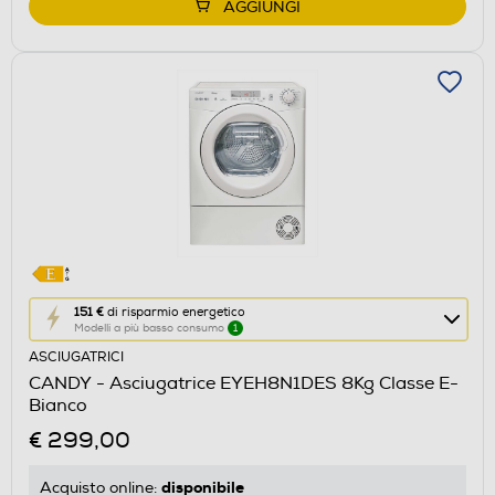
AGGIUNGI
Questa
151 €
di risparmio energetico
Modelli a più basso consumo
1
azione
ASCIUGATRICI
aprirà
CANDY - Asciugatrice EYEH8N1DES 8Kg Classe E-
il
Bianco
Calcolatore
€ 299,00
di
risparmio
disponibile
Acquisto online: