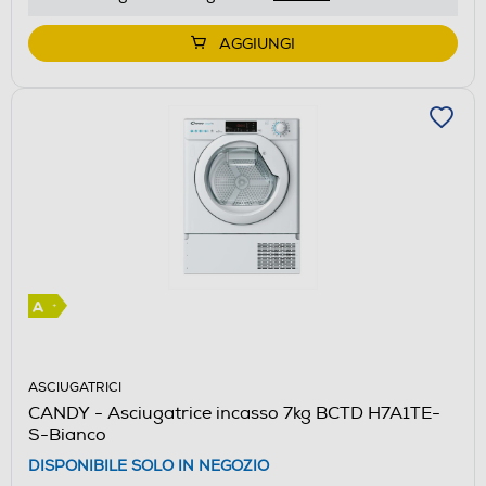
di
Youreko.
AGGIUNGI
ASCIUGATRICI
CANDY - Asciugatrice incasso 7kg BCTD H7A1TE-
S-Bianco
DISPONIBILE SOLO IN NEGOZIO