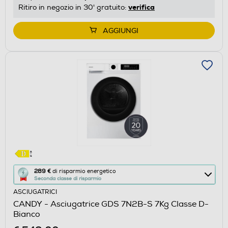
energetico
verifica
Ritiro in negozio in 30' gratuito:
di
Youreko.
AGGIUNGI
Questa
289 €
di risparmio energetico
Seconda classe di risparmio
azione
ASCIUGATRICI
aprirà
CANDY - Asciugatrice GDS 7N2B-S 7Kg Classe D-
il
Bianco
Calcolatore