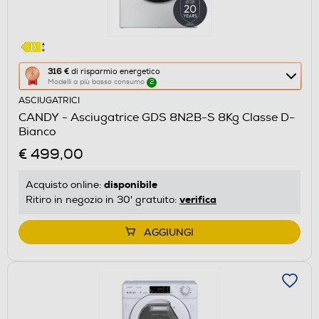
Questa
316 €
di risparmio energetico
Modelli a più basso consumo
2
azione
ASCIUGATRICI
aprirà
CANDY - Asciugatrice GDS 8N2B-S 8Kg Classe D-
il
Bianco
Calcolatore
€ 499,00
di
risparmio
disponibile
Acquisto online:
energetico
verifica
Ritiro in negozio in 30' gratuito:
di
Youreko.
AGGIUNGI