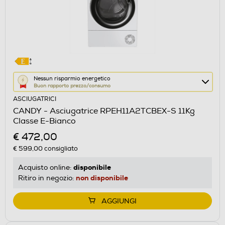
Questa
Nessun risparmio energetico
Buon rapporto prezzo/consumo
azione
ASCIUGATRICI
aprirà
CANDY - Asciugatrice RPEH11A2TCBEX-S 11Kg
il
Classe E-Bianco
Calcolatore
€ 472,00
di
€ 599,00
consigliato
risparmio
energetico
disponibile
Acquisto online:
di
non disponibile
Ritiro in negozio:
Youreko.
AGGIUNGI