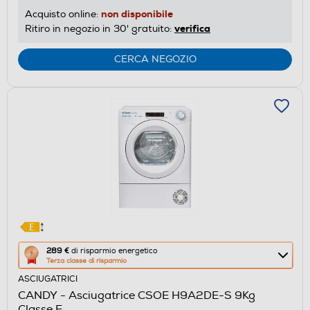
non disponibile
Acquisto online:
verifica
Ritiro in negozio in 30' gratuito:
CERCA NEGOZIO
Questa
289 €
di risparmio energetico
Terza classe di risparmio
azione
ASCIUGATRICI
aprirà
CANDY - Asciugatrice CSOE H9A2DE-S 9Kg
il
Classe E