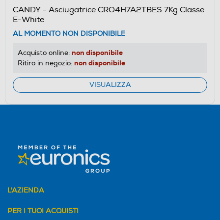
aprirà
CANDY - Asciugatrice CRO4H7A2TBES 7Kg Classe
il
E-White
Calcolatore
AL MOMENTO NON DISPONIBILE
di
risparmio
non disponibile
Acquisto online:
energetico
non disponibile
Ritiro in negozio:
di
Youreko.
VISUALIZZA
L'AZIENDA
PER I TUOI ACQUISTI