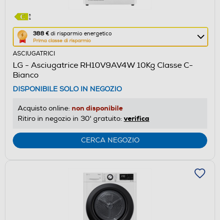
Questa
388 €
di risparmio energetico
Prima classe di risparmio
azione
ASCIUGATRICI
aprirà
LG - Asciugatrice RH10V9AV4W 10Kg Classe C-
il
Bianco
Calcolatore
DISPONIBILE SOLO IN NEGOZIO
di
risparmio
non disponibile
Acquisto online:
energetico
verifica
Ritiro in negozio in 30' gratuito:
di
Youreko.
CERCA NEGOZIO