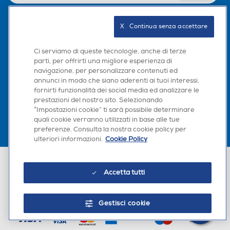
X   Continua senza accettare
Seguici sui social
Ci serviamo di queste tecnologie, anche di terze
parti, per offrirti una migliore esperienza di
navigazione, per personalizzare contenuti ed
annunci in modo che siano aderenti ai tuoi interessi,
Scarica la nostra app
fornirti funzionalità dei social media ed analizzare le
prestazioni del nostro sito. Selezionando
“Impostazioni cookie” ti sarà possibile determinare
×
quali cookie verranno utilizzati in base alle tue
Hai bisogno di un
preferenze. Consulta la nostra cookie policy per
suggerimento su cosa
ulteriori informazioni.
Cookie Policy
acquistare?
Euronics Italia SpA. Sede legale Via Montefeltro, 6/a 20156 Milano
Chatta con RONICS
Partita Iva, Codice Fiscale e iscrizione CCIAA Milano Monza Brianza Lodi
Accetta tutti
n. 13337170156. Codice intermediario SDI: HHBD9AK. Vendite soggette
agli Artt. 45 e ss del Codice del Consumo in tema di Diritti dei
Consumatori.
Gestisci cookie