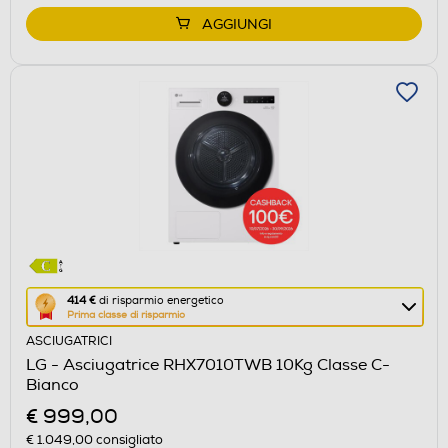
AGGIUNGI
Questa
414 €
di risparmio energetico
Prima classe di risparmio
azione
ASCIUGATRICI
aprirà
LG - Asciugatrice RHX7010TWB 10Kg Classe C-
il
Bianco
Calcolatore
€ 999,00
di
€ 1.049,00
consigliato
risparmio