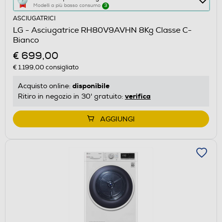
Modelli a più basso consumo
3
azione
ASCIUGATRICI
aprirà
LG - Asciugatrice RH80V9AVHN 8Kg Classe C-
il
Bianco
Calcolatore
€ 699,00
di
€ 1.199,00
consigliato
risparmio
energetico
disponibile
Acquisto online:
di
verifica
Ritiro in negozio in 30' gratuito:
Youreko.
AGGIUNGI