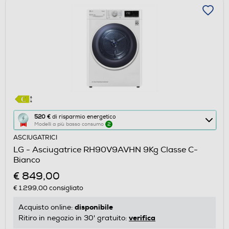
Questa
520 €
di risparmio energetico
Modelli a più basso consumo
2
azione
ASCIUGATRICI
aprirà
LG - Asciugatrice RH90V9AVHN 9Kg Classe C-
il
Bianco
Calcolatore
€ 849,00
di
€ 1.299,00
consigliato
risparmio
energetico
disponibile
Acquisto online:
di
verifica
Ritiro in negozio in 30' gratuito:
Youreko.