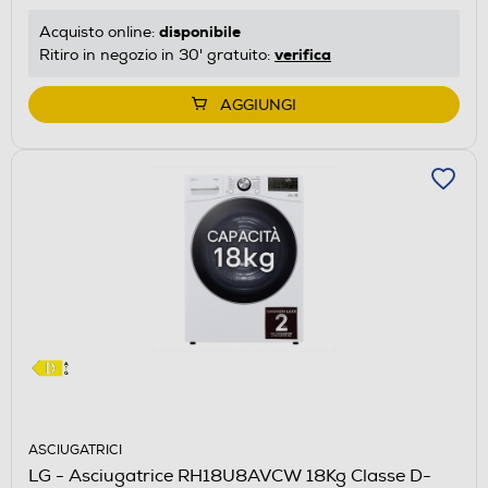
energetico
disponibile
Acquisto online:
di
verifica
Ritiro in negozio in 30' gratuito:
Youreko.
AGGIUNGI
ASCIUGATRICI
LG - Asciugatrice RH18U8AVCW 18Kg Classe D-