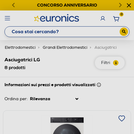
CONCORSO ANNIVERSARIO
0
Elettrodomestici
Grandi Elettrodomestici
Asciugatrici
Asciugatrici LG
Filtri
1
8
prodotti
Informazioni sui prezzi e prodotti visualizzati
Ordina per: