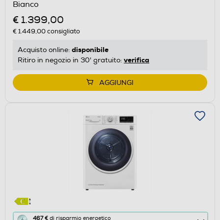
Bianco
€ 1.399,00
€ 1.449,00
consigliato
disponibile
Acquisto online:
verifica
Ritiro in negozio in 30' gratuito:
AGGIUNGI
Questa
467 €
di risparmio energetico