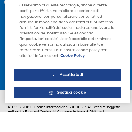
INVIA
Ci serviamo di queste tecnologie, anche di terze
parti, per offrirti una migliore esperienza di
navigazione, per personalizzare contenuti ed
annunci in modo che siano aderenti ai tuoi interessi,
Seguici sui social
fornirti funzionalità dei social media ed analizzare le
prestazioni del nostro sito. Selezionando
“Impostazioni cookie” ti sarà possibile determinare
quali cookie verranno utilizzati in base alle tue
preferenze. Consulta la nostra cookie policy per
Scarica la nostra app
ulteriori informazioni.
Cookie Policy
Accetta tutti
Gestisci cookie
Euronics Italia SpA. Sede legale Via Montefeltro, 6/a 20156 Milano
Partita Iva, Codice Fiscale e iscrizione CCIAA Milano Monza Brianza Lodi
n. 13337170156. Codice intermediario SDI: HHBD9AK. Vendite soggette
agli Artt. 45 e ss del Codice del Consumo in tema di Diritti dei
Consumatori.