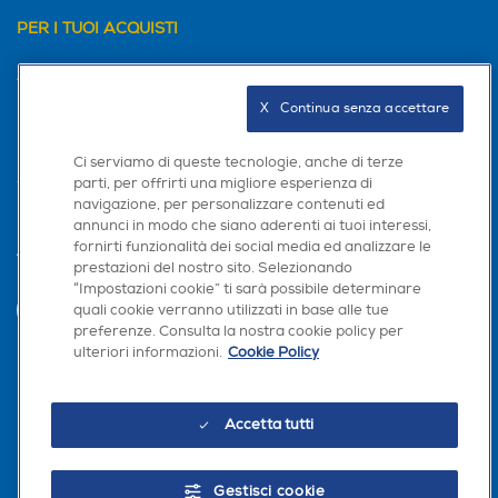
PER I TUOI ACQUISTI
AREA CLIENTI
X   Continua senza accettare
PRIVACY
Ci serviamo di queste tecnologie, anche di terze
parti, per offrirti una migliore esperienza di
navigazione, per personalizzare contenuti ed
annunci in modo che siano aderenti ai tuoi interessi,
fornirti funzionalità dei social media ed analizzare le
Trova negozio
prestazioni del nostro sito. Selezionando
“Impostazioni cookie” ti sarà possibile determinare
×
quali cookie verranno utilizzati in base alle tue
INVIA
Hai bisogno di un
preferenze. Consulta la nostra cookie policy per
suggerimento su cosa
ulteriori informazioni.
Cookie Policy
acquistare?
Seguici sui social
Chatta con RONICS
Accetta tutti
Gestisci cookie