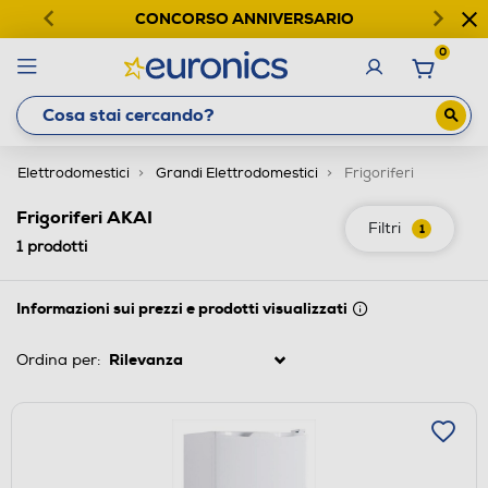
CONCORSO ANNIVERSARIO
0
Elettrodomestici
Grandi Elettrodomestici
Frigoriferi
Frigoriferi AKAI
Filtri
1
1
prodotti
Informazioni sui prezzi e prodotti visualizzati
Ordina per: