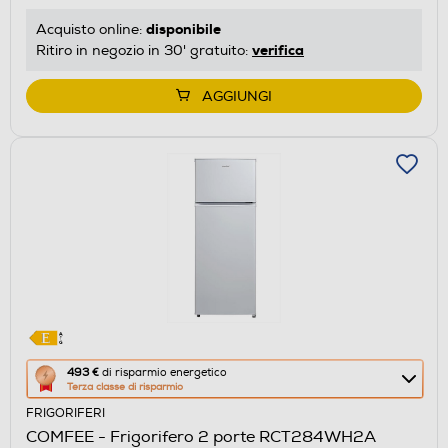
disponibile
Acquisto online:
verifica
Ritiro in negozio in 30' gratuito:
AGGIUNGI
Questa
493 €
di risparmio energetico
Terza classe di risparmio
azione
FRIGORIFERI
aprirà
COMFEE - Frigorifero 2 porte RCT284WH2A
il