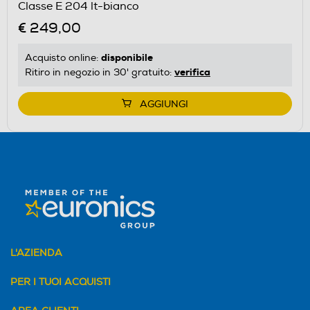
Classe E 204 lt-bianco
Calcolatore
€ 249,00
di
risparmio
disponibile
Acquisto online:
energetico
verifica
Ritiro in negozio in 30' gratuito:
di
Youreko.
AGGIUNGI
L'AZIENDA
PER I TUOI ACQUISTI