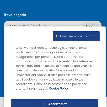
Trova negozio
INVIA
X   Continua senza accettare
Seguici sui social
Ci serviamo di queste tecnologie, anche di terze
parti, per offrirti una migliore esperienza di
navigazione, per personalizzare contenuti ed
annunci in modo che siano aderenti ai tuoi interessi,
fornirti funzionalità dei social media ed analizzare le
Scarica la nostra app
prestazioni del nostro sito. Selezionando
“Impostazioni cookie” ti sarà possibile determinare
×
quali cookie verranno utilizzati in base alle tue
Hai bisogno di un
preferenze. Consulta la nostra cookie policy per
suggerimento su cosa
ulteriori informazioni.
Cookie Policy
acquistare?
Chatta con RONICS
Euronics Italia SpA. Sede legale Via Montefeltro, 6/a 20156 Milano
Accetta tutti
Partita Iva, Codice Fiscale e iscrizione CCIAA Milano Monza Brianza Lodi