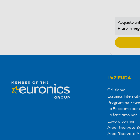
di
risparmio
energetic
di
Acquisto onl
Ritiro in neg
Youreko.
L'AZIENDA
Chi siamo
Euronics Internati
Programma Franc
Lo Facciamo per te
Lo facciamo per i
Lavora con noi
Area Riservata S
Area Riservata Aff