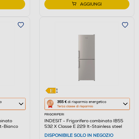
AGGIUNGI
Questa
co
355 €
di risparmio energetico
Terza classe di risparmio
azione
FRIGORIFERI
aprirà
binato
INDESIT - Frigorifero combinato IB55
il
t-Bianco
532 X Classe E 229 lt-Stainless steel
Calcolatore
DISPONIBILE SOLO IN NEGOZIO