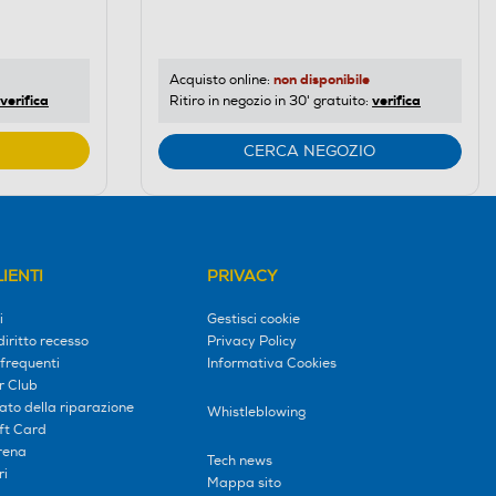
di
risparmio
energetico
di
non disponibile
Acquisto online:
verifica
verifica
Ritiro in negozio in 30' gratuito:
Youreko.
CERCA NEGOZIO
IENTI
PRIVACY
i
Gestisci cookie
diritto recesso
Privacy Policy
frequenti
Informativa Cookies
r Club
tato della riparazione
Whistleblowing
ift Card
erena
Tech news
ri
Mappa sito