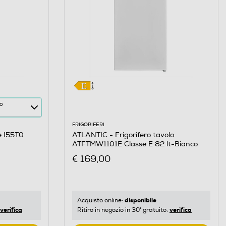
co
FRIGORIFERI
e I55T0
ATLANTIC - Frigorifero tavolo
ATFTMW1101E Classe E 82 lt-Bianco
€ 169,00
disponibile
Acquisto online:
verifica
verifica
Ritiro in negozio in 30' gratuito: