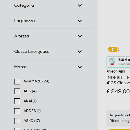
Categoria
Larghezza
Altezza
Classe Energetica
Questa
516 €
d
Seconda 
azione
Marca
FRIGORIFERI
aprirà
INDESIT - F
il
AAAMAZE (24)
412S Classe
Calcolato
Filtra per Marca: AAAMAZE
€ 249,00
AEG (4)
di
Filtra per Marca: AEG
risparmio
AKAI (1)
Filtra per Marca: AKAI
energetic
ARDES (1)
di
Acquisto onl
Filtra per Marca: ARDES
Ritiro in neg
ASKO (17)
Youreko.
Filtra per Marca: ASKO