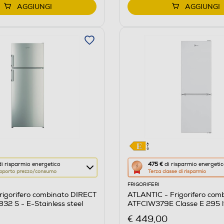
AGGIUNGI
AGGIUNGI
Questa
i risparmio energetico
475 €
di risparmio energeti
pporto prezzo/consumo
Terza classe di risparmio
azione
FRIGORIFERI
aprirà
rigorifero combinato DIRECT
ATLANTIC - Frigorifero com
il
32 S - E-Stainless steel
ATFCIW379E Classe E 295 l
re
Calcolatore
€ 449,00