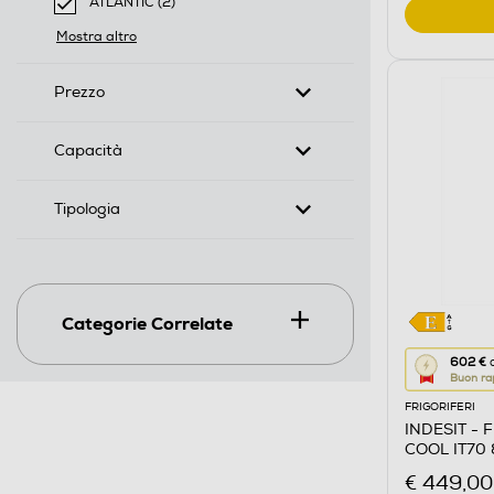
ATLANTIC (2)
selected Filtro applicato per Marca: ATLANTIC
Mostra altro
Prezzo
Capacità
Tipologia
Categorie Correlate
Questa
602 €
d
Buon ra
azione
FRIGORIFERI
aprirà
INDESIT - F
il
COOL IT70 8
Calcolato
€ 449,00