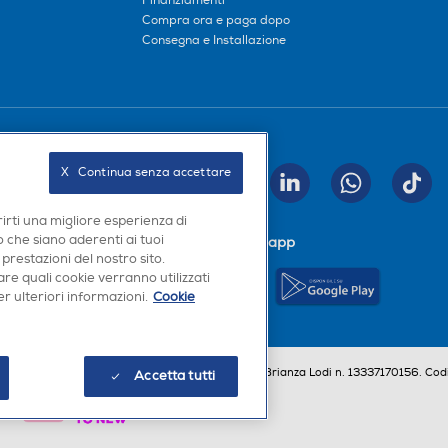
Finanziamenti
Compra ora e paga dopo
Consegna e Installazione
Seguici sui social
X   Continua senza accettare
INVIA
rirti una migliore esperienza di
 che siano aderenti ai tuoi
Scarica la nostra app
 prestazioni del nostro sito.
re quali cookie verranno utilizzati
r ulteriori informazioni.
Cookie
a, Codice Fiscale e iscrizione CCIAA Milano Monza Brianza Lodi n. 13337170156. Codi
Accetta tutti