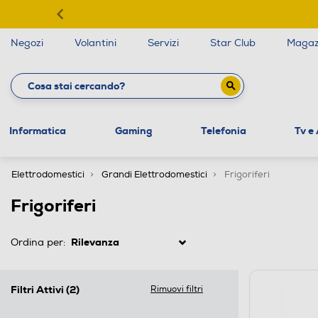
Negozi
Volantini
Servizi
Star Club
Magaz
Informatica
Gaming
Telefonia
Tv e
Elettrodomestici
Grandi Elettrodomestici
Frigoriferi
Frigoriferi
Ordina per:
Filtri Attivi
(2)
Rimuovi filtri