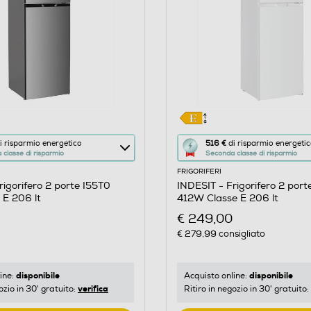
Questa
i risparmio energetico
516 €
di risparmio energeti
classe di risparmio
Seconda classe di risparmio
azione
FRIGORIFERI
aprirà
rigorifero 2 porte I55T0
INDESIT - Frigorifero 2 port
il
 E 206 lt
412W Classe E 206 lt
re
Calcolatore
€ 249,00
di
€ 279,99
consigliato
risparmio
o
energetico
di
disponibile
disponibile
ine:
Acquisto online:
verifica
ozio in 30' gratuito:
Ritiro in negozio in 30' gratuito:
Youreko.