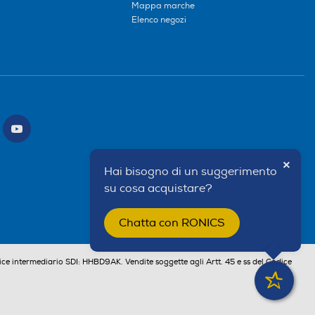
Mappa marche
Elenco negozi
×
Hai bisogno di un suggerimento
su cosa acquistare?
Chatta con RONICS
ce intermediario SDI: HHBD9AK. Vendite soggette agli Artt. 45 e ss del Codice