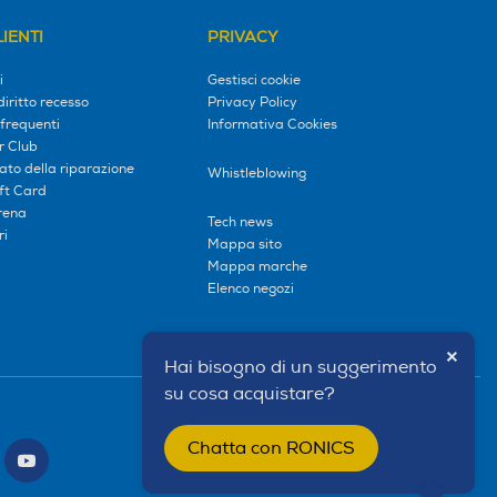
IENTI
PRIVACY
i
Gestisci cookie
diritto recesso
Privacy Policy
frequenti
Informativa Cookies
r Club
tato della riparazione
Whistleblowing
ift Card
erena
Tech news
ri
Mappa sito
Mappa marche
Elenco negozi
×
Hai bisogno di un suggerimento
su cosa acquistare?
Chatta con RONICS