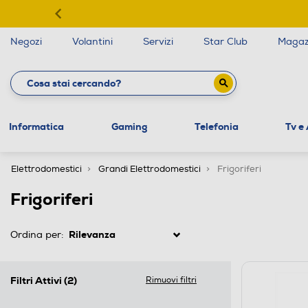
Negozi
Volantini
Servizi
Star Club
Magaz
Informatica
Gaming
Telefonia
Tv e
Elettrodomestici
Grandi Elettrodomestici
Frigoriferi
Frigoriferi
Ordina per:
Filtri Attivi
(2)
Rimuovi filtri