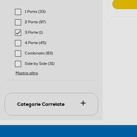
1 Porta (33)
Filtra per Tipologia: 1 Porta
2 Porte (97)
Filtra per Tipologia: 2 Porte
3 Porte (1)
selected Filtro applicato per Tipologia: 3 Porte
4 Porte (45)
Filtra per Tipologia: 4 Porte
Combinato (83)
Filtra per Tipologia: Combinato
Side by Side (31)
Filtra per Tipologia: Side by Side
Mostra altro
Categorie Correlate