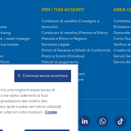
PER I TUOI ACQUISTI
AREA CL
Condizioni di vendita (Consegna a
Contattac
onal
domicilio)
Richiesta 
hising
Condizioni di vendita (Prenota e Ritira)
Domande 
, i nostri impegni
Prenota e Ritira in Negozio
Carta Sta
l tuo mondo
Garanzia Legale
Verifica s
Diritto di Recesso e Difetti di Conformità
Credito G
oci
Prezzi e Sconti (Omnibus)
Servizi S
iliati
Metodi di pagamento
Servizi Alt
Finanziamenti
Compra ora e paga dopo
X   Continua senza accettare
Consegna e Installazione
rirti una migliore esperienza di
 che siano aderenti ai tuoi
 prestazioni del nostro sito.
re quali cookie verranno utilizzati
Seguici sui social
r ulteriori informazioni.
Cookie
INVIA