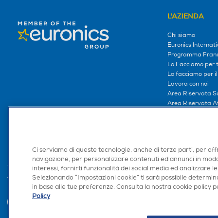
L'AZIENDA
Chi siamo
Euronics Internati
Programma Franc
Lo Facciamo per te
Lo facciamo per i
Lavora con noi
Area Riservata S
Area Riservata Aff
Retail Media
Ronics: agente AI
Ci serviamo di queste tecnologie, anche di terze parti, per off
navigazione, per personalizzare contenuti ed annunci in modo
interessi, fornirti funzionalità dei social media ed analizzare le
Selezionando “Impostazioni cookie” ti sarà possibile determina
Trova negozio
in base alle tue preferenze. Consulta la nostra cookie policy pe
Policy