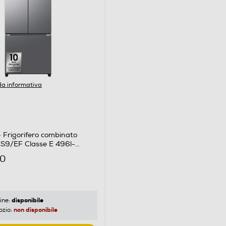
a informativa
Frigorifero combinato
9/EF Classe E 496l-
X
00
disponibile
ine:
non disponibile
ozio: