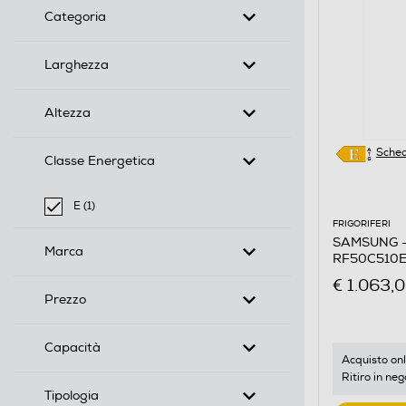
Categoria
Larghezza
Altezza
Sched
Classe Energetica
E (1)
selected Filtro applicato per Classe Energetica: E
FRIGORIFERI
SAMSUNG - 
Marca
RF50C510ES
METAL INO
€ 1.063,
Prezzo
Capacità
Acquisto onl
Ritiro in neg
Tipologia