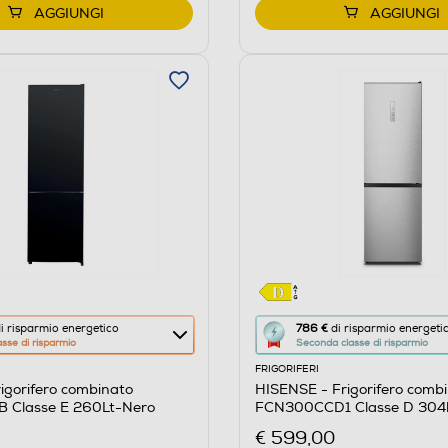
AGGIUNGI
AGGIUNGI
Questa
i risparmio energetico
786 €
di risparmio energeti
asse di risparmio
Seconda classe di risparmio
azione
FRIGORIFERI
aprirà
igorifero combinato
HISENSE - Frigorifero comb
il
 Classe E 260Lt-Nero
FCN300CCD1 Classe D 304lt
re
Calcolatore
scuro
€ 599,00