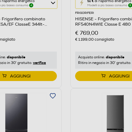
Questa
i risparmio energetico
51 €
di risparmio energetico
 a più basso consumo
4
Modelli a più basso consumo
3
azione
FRIGORIFERI
aprirà
Frigorifero combinato
HISENSE - Frigorifero comb
il
A/EF ClasseE 344lt-
RF540N4WIE Classe E 480 l
re
Calcolatore
X
€ 769,00
di
nsigliato
€ 1.199,00
consigliato
risparmio
o
energetico
di
disponibile
disponibile
ine:
Acquisto online:
verifica
ozio in 30' gratuito:
Ritiro in negozio in 30' gratuito:
Youreko.
AGGIUNGI
AGGIUNGI