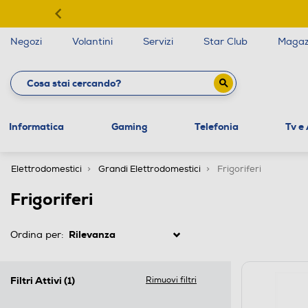
Negozi
Volantini
Servizi
Star Club
Magaz
Informatica
Gaming
Telefonia
Tv e
Elettrodomestici
Grandi Elettrodomestici
Frigoriferi
Frigoriferi
Ordina per:
Filtri Attivi
(1)
Rimuovi filtri