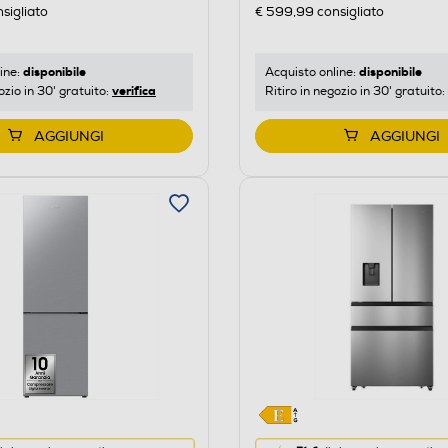
di
sigliato
€ 599,99
consigliato
risparmio
o
energetico
di
disponibile
disponibile
ine:
Acquisto online:
verifica
ozio in 30' gratuito:
Ritiro in negozio in 30' gratuito:
Youreko.
AGGIUNGI
AGGIUNGI