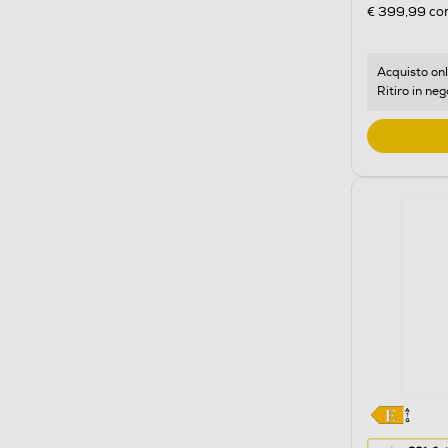
di
€ 399,99
con
risparmio
energetic
di
Acquisto onl
Ritiro in neg
Youreko.