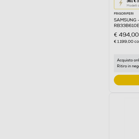
Questa
361 €
d
Modelli
azione
FRIGORIFERI
aprirà
SAMSUNG - 
il
RB33B610ES
Calcolato
SILVER INO
€ 494,00
di
€ 1.199,00
co
risparmio
energetic
di
Acquisto onl
Ritiro in neg
Youreko.