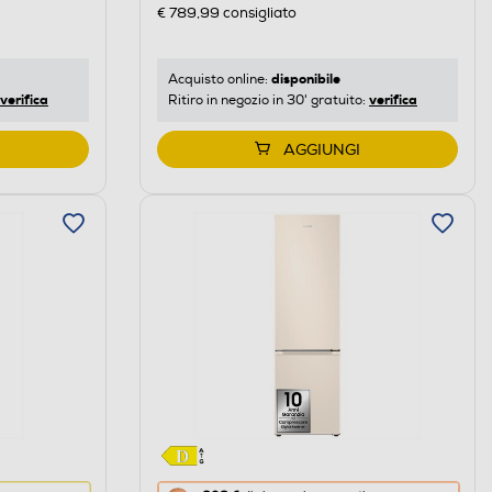
di
€ 789,99
consigliato
risparmio
energetico
di
disponibile
Acquisto online:
verifica
verifica
Ritiro in negozio in 30' gratuito:
Youreko.
AGGIUNGI