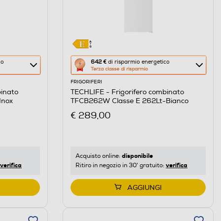
Questa
co
642 €
di risparmio energetico
Terza classe di risparmio
azione
FRIGORIFERI
aprirà
binato
TECHLIFE - Frigorifero combinato
il
Inox
TFCB262W Classe E 262Lt-Bianco
Calcolatore
€ 289,00
di
risparmio
energetico
di
disponibile
Acquisto online:
verifica
verifica
Ritiro in negozio in 30' gratuito:
Youreko.
AGGIUNGI