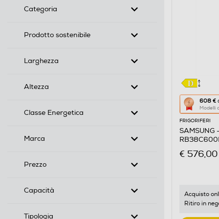
Categoria
Prodotto sostenibile
Larghezza
Altezza
Questa
608 €
d
Modelli
azione
Classe Energetica
FRIGORIFERI
aprirà
SAMSUNG - 
il
Marca
RB38C600D
Calcolato
SILVER INO
€ 576,00
di
Prezzo
risparmio
energetic
Capacità
di
Acquisto onl
Ritiro in neg
Youreko.
Tipologia