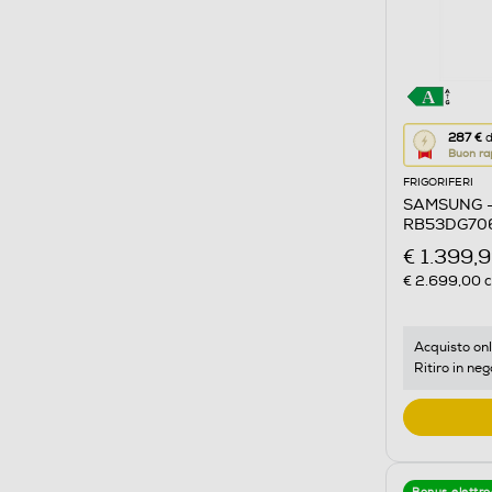
Questa
287 €
d
Buon ra
azione
FRIGORIFERI
aprirà
SAMSUNG - 
il
RB53DG706
Calcolato
ANTRACIT
€ 1.399,
di
€ 2.699,00
c
risparmio
energetic
di
Acquisto onl
Ritiro in neg
Youreko.