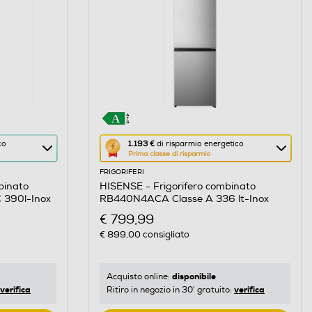
Questa
co
1.193 €
di risparmio energetico
Prima classe di risparmio
azione
FRIGORIFERI
aprirà
binato
HISENSE - Frigorifero combinato
il
 390l-Inox
RB440N4ACA Classe A 336 lt-Inox
Calcolatore
€ 799,99
di
€ 899,00
consigliato
risparmio
energetico
di
disponibile
Acquisto online:
verifica
verifica
Ritiro in negozio in 30' gratuito:
Youreko.