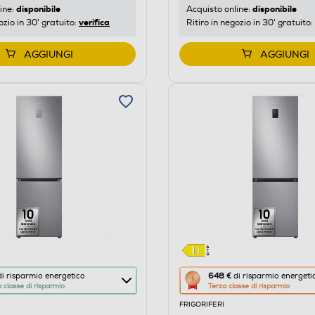
di
disponibile
disponibile
ine:
Acquisto online:
verifica
ozio in 30' gratuito:
Ritiro in negozio in 30' gratuito:
Youreko.
AGGIUNGI
AGGIUNGI
Questa
i risparmio energetico
648 €
di risparmio energeti
classe di risparmio
Terza classe di risparmio
azione
FRIGORIFERI
aprirà