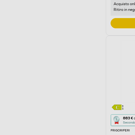
di
Acquisto onl
Ritiro in neg
Youreko.
Questa
883 €
d
Seconda 
azione
FRIGORIFERI
aprirà