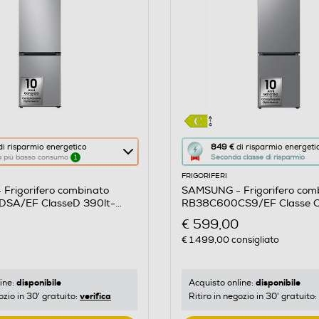
Questa
i risparmio energetico
849 €
di risparmio energeti
 a più basso consumo
1
Seconda classe di risparmio
azione
FRIGORIFERI
aprirà
Frigorifero combinato
SAMSUNG - Frigorifero com
il
SA/EF ClasseD 390lt-
RB38C600CS9/EF Classe C
re
Calcolatore
X
€ 599,00
di
€ 1.499,00
consigliato
risparmio
o
energetico
di
disponibile
disponibile
ine:
Acquisto online:
verifica
ozio in 30' gratuito:
Ritiro in negozio in 30' gratuito:
Youreko.