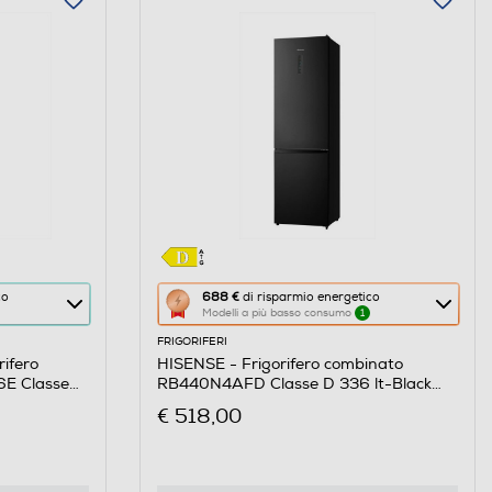
Questa
co
688 €
di risparmio energetico
Modelli a più basso consumo
1
azione
FRIGORIFERI
aprirà
ifero
HISENSE - Frigorifero combinato
il
E Classe
RB440N4AFD Classe D 336 lt-Black
Calcolatore
Inox
€ 518,00
di
risparmio
energetico