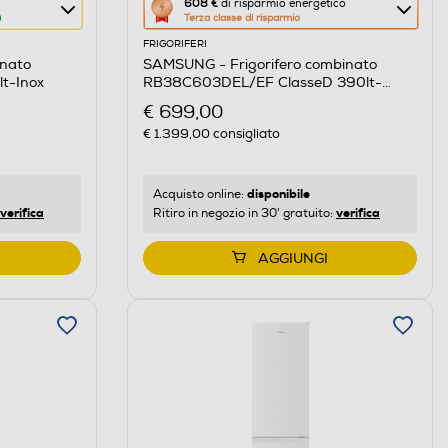
Questa
608 €
di risparmio energetico
Terza classe di risparmio
azione
FRIGORIFERI
aprirà
inato
SAMSUNG - Frigorifero combinato
il
t-Inox
RB38C603DEL/EF ClasseD 390lt-
Calcolatore
SABBIA
€ 699,00
di
€ 1.399,00
consigliato
risparmio
energetico
di
disponibile
Acquisto online:
verifica
verifica
Ritiro in negozio in 30' gratuito:
Youreko.
AGGIUNGI