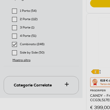
1 Porta (54)
Filtra per Tipologia: 1 Porta
2 Porte (112)
Filtra per Tipologia: 2 Porte
3 Porte (1)
Filtra per Tipologia: 3 Porte
4 Porte (51)
Filtra per Tipologia: 4 Porte
Combinato (246)
selected Filtro applicato per Tipologia: Combinato
Side by Side (50)
Filtra per Tipologia: Side by Side
Mostra altro
Questa
619 €
d
Categorie Correlate
Terza cl
azione
FRIGORIFERI
aprirà
CANDY - Fr
il
CCG3L517EB
Calcolato
€ 399,00