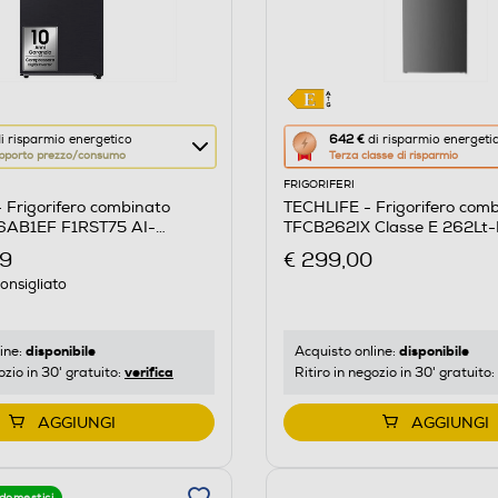
Questa
i risparmio energetico
642 €
di risparmio energeti
pporto prezzo/consumo
Terza classe di risparmio
azione
FRIGORIFERI
aprirà
Frigorifero combinato
TECHLIFE - Frigorifero com
il
AB1EF F1RST75 AI-
TFCB262IX Classe E 262Lt-
re
Calcolatore
E
99
€ 299,00
di
onsigliato
risparmio
o
energetico
di
disponibile
disponibile
ine:
Acquisto online:
verifica
ozio in 30' gratuito:
Ritiro in negozio in 30' gratuito:
Youreko.
AGGIUNGI
AGGIUNGI