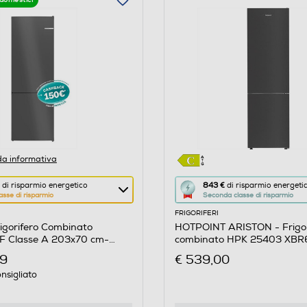
domestici
a informativa
Questa
di risparmio energetico
843 €
di risparmio energeti
asse di risparmio
Seconda classe di risparmio
azione
FRIGORIFERI
aprirà
igorifero Combinato
HOTPOINT ARISTON - Frigor
il
 Classe A 203x70 cm-
combinato HPK 25403 XBR6
re
Calcolatore
C-Nero
99
€ 539,00
di
nsigliato
risparmio
o
energetico