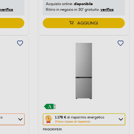
di
disponibile
Acquisto online:
verifica
verifica
Ritiro in negozio in 30' gratuito:
Youreko.
AGGIUNGI
Questa
co
1.176 €
di risparmio energetico
Prima classe di risparmio
azione
FRIGORIFERI
aprirà