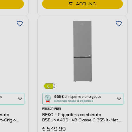
AGGIUNGI
Questa
co
923 €
di risparmio energetico
Seconda classe di risparmio
azione
FRIGORIFERI
aprirà
inato
BEKO - Frigorifero combinato
il
-Grigio
B5EUNA406HXB Classe C 355 lt-Metal
Calcolatore
Look
€ 549,99