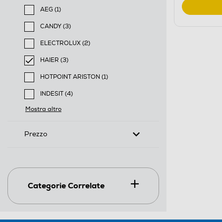
AEG (1)
Filtra per Marca: AEG
CANDY (3)
Filtra per Marca: CANDY
ELECTROLUX (2)
Filtra per Marca: ELECTROLUX
HAIER (3)
selected Filtro applicato per Marca: HAIER
HOTPOINT ARISTON (1)
Filtra per Marca: HOTPOINT ARISTON
INDESIT (4)
Filtra per Marca: INDESIT
Mostra altro
Prezzo
Categorie Correlate