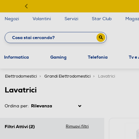
Negozi
Volantini
Servizi
Star Club
Magaz
Informatica
Gaming
Telefonia
Tv e
Elettrodomestici
Grandi Elettrodomestici
Lavatrici
Lavatrici
Ordina per:
Filtri Attivi
(2)
Rimuovi filtri