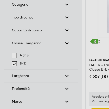
Categoria
Tipo di carica
Capacità di carico
Classe Energetica
A (25)
Filtra per Classe Energetica: A
LAVATRICI ST
B (3)
HAIER - La
selected Filtro applicato per Classe Energetica: B
Classe B-B
Larghezza
€ 351,00
Profondità
Acquisto onl
Marca
Ritiro in neg