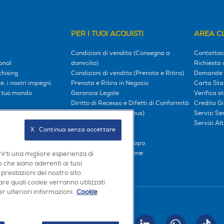
PER I TUOI ACQUISTI
AREA CL
Condizioni di vendita (Consegna a
Contattac
onal
domicilio)
Richiesta 
hising
Condizioni di vendita (Prenota e Ritira)
Domande 
, i nostri impegni
Prenota e Ritira in Negozio
Carta Sta
l tuo mondo
Garanzia Legale
Verifica s
Diritto di Recesso e Difetti di Conformità
Credito G
oci
Prezzi e Sconti (Omnibus)
Servizi S
iliati
Metodi di pagamento
Servizi Alt
X   Continua senza accettare
Finanziamenti
Compra ora e paga dopo
Consegna e Installazione
rirti una migliore esperienza di
 che siano aderenti ai tuoi
 prestazioni del nostro sito.
re quali cookie verranno utilizzati
r ulteriori informazioni.
Cookie
Seguici sui social