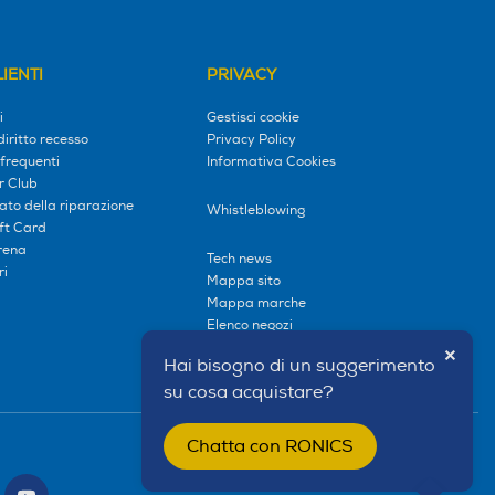
IENTI
PRIVACY
i
Gestisci cookie
diritto recesso
Privacy Policy
frequenti
Informativa Cookies
r Club
tato della riparazione
Whistleblowing
ift Card
erena
Tech news
ri
Mappa sito
Mappa marche
Elenco negozi
×
Hai bisogno di un suggerimento
su cosa acquistare?
Chatta con RONICS