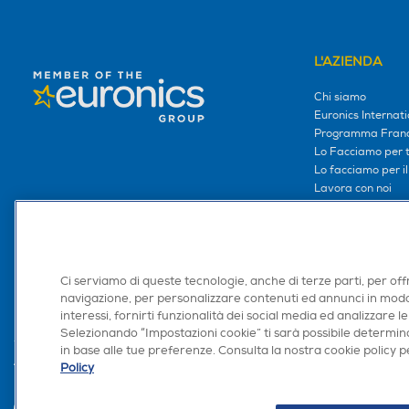
L'AZIENDA
Chi siamo
Euronics Internati
Programma Franc
Lo Facciamo per te
Lo facciamo per i
Lavora con noi
Area Riservata S
Area Riservata Aff
Retail Media
Ronics: agente AI
Ci serviamo di queste tecnologie, anche di terze parti, per off
navigazione, per personalizzare contenuti ed annunci in modo
interessi, fornirti funzionalità dei social media ed analizzare le
Selezionando “Impostazioni cookie” ti sarà possibile determina
in base alle tue preferenze. Consulta la nostra cookie policy pe
Policy
Trova negozio