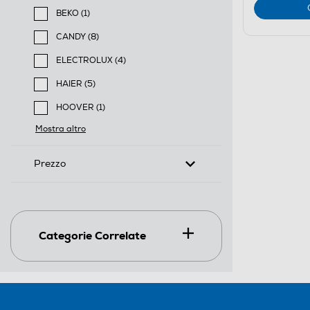
Filtra per Marca: AEG
BEKO (1)
Filtra per Marca: BEKO
CANDY (8)
Filtra per Marca: CANDY
ELECTROLUX (4)
Filtra per Marca: ELECTROLUX
HAIER (5)
Filtra per Marca: HAIER
HOOVER (1)
Filtra per Marca: HOOVER
Mostra altro
Prezzo
Categorie Correlate