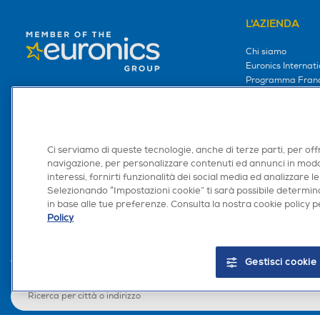
L'AZIENDA
Chi siamo
Euronics Internati
Programma Franc
Lo Facciamo per te
Lo facciamo per i
Lavora con noi
Area Riservata S
Ci serviamo di queste tecnologie, anche di terze parti, per off
Area Riservata Aff
navigazione, per personalizzare contenuti ed annunci in modo
interessi, fornirti funzionalità dei social media ed analizzare le
Retail Media
Selezionando “Impostazioni cookie” ti sarà possibile determina
Ronics: agente AI
in base alle tue preferenze. Consulta la nostra cookie policy pe
Policy
Gestisci cookie
Trova negozio