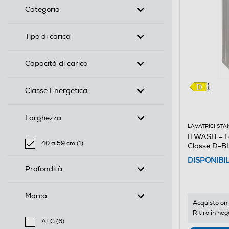
Categoria
Tipo di carica
Capacità di carico
Classe Energetica
Larghezza
LAVATRICI ST
ITWASH - L
40 a 59 cm (1)
Classe D-
selected Filtro applicato per Larghezza: 40 a 59 cm
DISPONIBI
Profondità
Marca
Acquisto onl
Ritiro in neg
AEG (6)