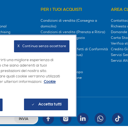
PER I TUOI ACQUISTI
AREA CL
Condizioni di vendita (Consegna a
Contattac
onal
domicilio)
Richiesta 
hising
Condizioni di vendita (Prenota e Ritira)
Domande 
, i nostri impegni
Prenota e Ritira in Negozio
Carta Sta
l tuo mondo
Garanzia Legale
Verifica s
X   Continua senza accettare
Diritto di Recesso e Difetti di Conformità
Credito G
oci
Prezzi e Sconti (Omnibus)
Servizi S
rirti una migliore esperienza di
iliati
Metodi di pagamento
Servizi Alt
 che siano aderenti ai tuoi
Finanziamenti
 prestazioni del nostro sito.
Compra ora e paga dopo
re quali cookie verranno utilizzati
Consegna e Installazione
r ulteriori informazioni.
Cookie
Accetta tutti
Seguici sui social
INVIA