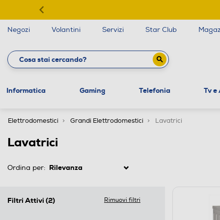
Negozi
Volantini
Servizi
Star Club
Magaz
Informatica
Gaming
Telefonia
Tv e
Elettrodomestici
Grandi Elettrodomestici
Lavatrici
Lavatrici
Ordina per:
Filtri Attivi
(2)
Rimuovi filtri