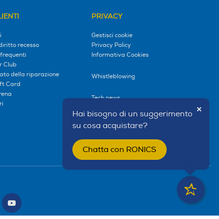
IENTI
PRIVACY
i
Gestisci cookie
diritto recesso
Privacy Policy
frequenti
Informativa Cookies
r Club
tato della riparazione
Whistleblowing
ift Card
erena
Tech news
ri
×
Mappa sito
Hai bisogno di un suggerimento
Mappa marche
su cosa acquistare?
Elenco negozi
Chatta con RONICS