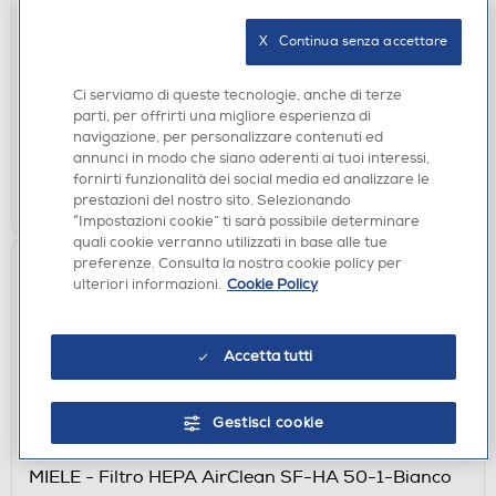
SACCHETTI ASPIRAPOLVERE
MIELE - Dust bag HYCLEAN PURE CO-Bianco
X   Continua senza accettare
€ 19,90
Ci serviamo di queste tecnologie, anche di terze
disponibile
parti, per offrirti una migliore esperienza di
Acquisto online:
navigazione, per personalizzare contenuti ed
verifica
Ritiro in negozio in 30' gratuito:
annunci in modo che siano aderenti ai tuoi interessi,
fornirti funzionalità dei social media ed analizzare le
AGGIUNGI
prestazioni del nostro sito. Selezionando
“Impostazioni cookie” ti sarà possibile determinare
quali cookie verranno utilizzati in base alle tue
preferenze. Consulta la nostra cookie policy per
ulteriori informazioni.
Cookie Policy
Accetta tutti
Gestisci cookie
SACCHETTI ASPIRAPOLVERE
MIELE - Filtro HEPA AirClean SF-HA 50-1-Bianco