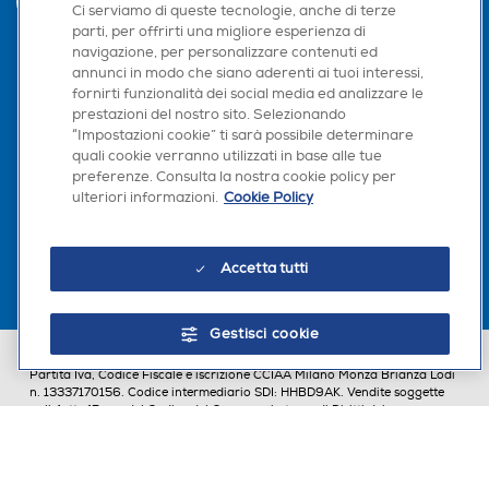
INVIA
Ci serviamo di queste tecnologie, anche di terze
parti, per offrirti una migliore esperienza di
navigazione, per personalizzare contenuti ed
annunci in modo che siano aderenti ai tuoi interessi,
Seguici sui social
fornirti funzionalità dei social media ed analizzare le
prestazioni del nostro sito. Selezionando
“Impostazioni cookie” ti sarà possibile determinare
quali cookie verranno utilizzati in base alle tue
preferenze. Consulta la nostra cookie policy per
Scarica la nostra app
ulteriori informazioni.
Cookie Policy
Accetta tutti
Gestisci cookie
Euronics Italia SpA. Sede legale Via Montefeltro, 6/a 20156 Milano
Partita Iva, Codice Fiscale e iscrizione CCIAA Milano Monza Brianza Lodi
n. 13337170156. Codice intermediario SDI: HHBD9AK. Vendite soggette
agli Artt. 45 e ss del Codice del Consumo in tema di Diritti dei
Consumatori.