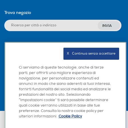
Trova negozio
INVIA
Seguici sui social
X   Continua senza accettare
Ci serviamo di queste tecnologie, anche di terze
parti, per offrirti una migliore esperienza di
Scarica la nostra app
navigazione, per personalizzare contenuti ed
annunci in modo che siano aderenti ai tuoi interessi,
fornirti funzionalità dei social media ed analizzare le
prestazioni del nostro sito. Selezionando
“Impostazioni cookie” ti sarà possibile determinare
quali cookie verranno utilizzati in base alle tue
preferenze. Consulta la nostra cookie policy per
ulteriori informazioni.
Cookie Policy
Euronics Italia SpA. Sede legale Via Montefeltro, 6/a 20156 Milano
Partita Iva, Codice Fiscale e iscrizione CCIAA Milano Monza Brianza Lodi
n. 13337170156. Codice intermediario SDI: HHBD9AK. Vendite soggette