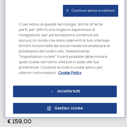
€ 349,00
consigliato
X   Continua senza accettare
disponibile
Acquisto online:
verifica
Ritiro in negozio in 30' gratuito:
Ci serviamo di queste tecnologie, anche di terze
parti, per offrirti una migliore esperienza di
AGGIUNGI
navigazione, per personalizzare contenuti ed
annunci in modo che siano aderenti ai tuoi interessi,
fornirti funzionalità dei social media ed analizzare le
prestazioni del nostro sito. Selezionando
“Impostazioni cookie” ti sarà possibile determinare
quali cookie verranno utilizzati in base alle tue
preferenze. Consulta la nostra cookie policy per
ulteriori informazioni.
Cookie Policy
Accetta tutti
SCOPE ELETTRICHE
HOOVER - Aspirapolvere a bastone 2 in 1
Gestisci cookie
HF1M10HX 011-Magenta, Nero
€ 159,00