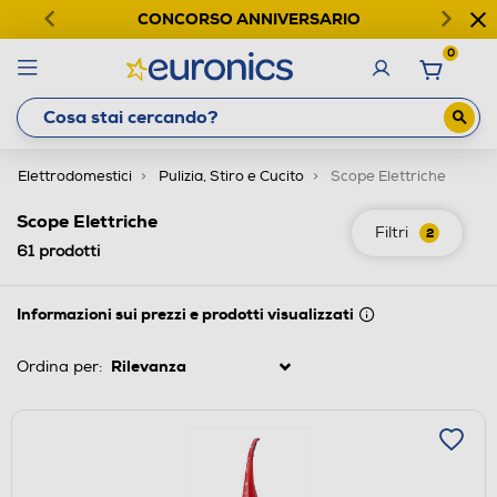
CONCORSO ANNIVERSARIO
0
Elettrodomestici
Pulizia, Stiro e Cucito
Scope Elettriche
Scope Elettriche
Filtri
2
61
prodotti
Informazioni sui prezzi e prodotti visualizzati
Ordina per: