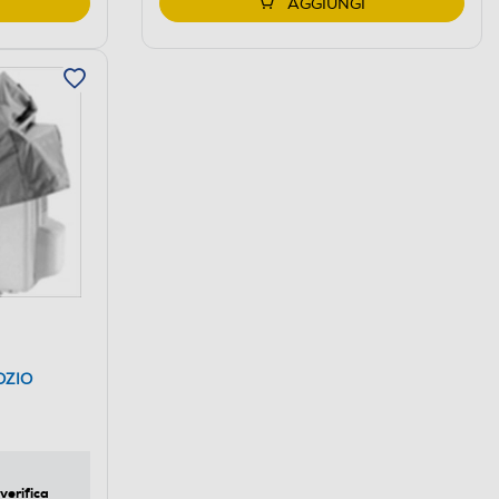
AGGIUNGI
OZIO
verifica