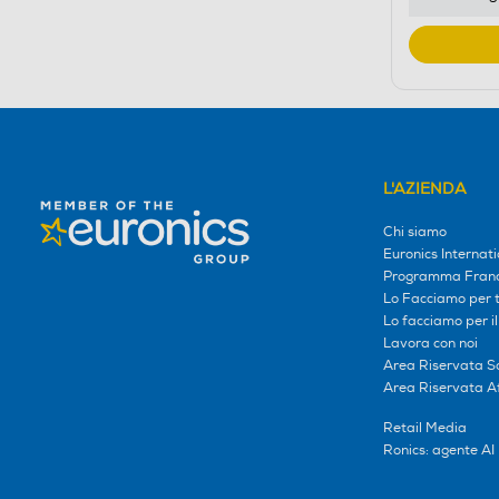
L'AZIENDA
Chi siamo
Euronics Internati
Programma Franc
Lo Facciamo per te
Lo facciamo per i
Lavora con noi
Area Riservata S
Area Riservata Aff
Retail Media
Ronics: agente AI