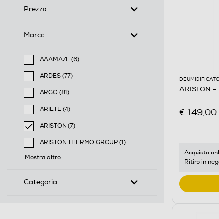
Prezzo
Marca
AAAMAZE (6)
Filtra per Marca: AAAMAZE
ARDES (77)
DEUMIDIFICATO
Filtra per Marca: ARDES
ARISTON - 
ARGO (81)
Filtra per Marca: ARGO
ARIETE (4)
€ 149,00
Filtra per Marca: ARIETE
ARISTON (7)
selected Filtro applicato per Marca: ARISTON
ARISTON THERMO GROUP (1)
Filtra per Marca: ARISTON THERMO GROUP
Acquisto onl
Mostra altro
Ritiro in neg
Categoria