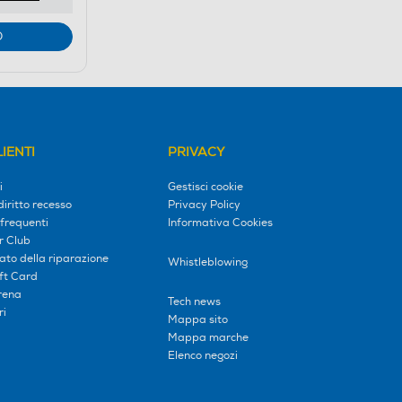
O
IENTI
PRIVACY
i
Gestisci cookie
diritto recesso
Privacy Policy
frequenti
Informativa Cookies
r Club
tato della riparazione
Whistleblowing
ift Card
erena
Tech news
ri
Mappa sito
Mappa marche
Elenco negozi