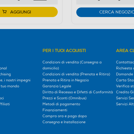
AGGIUNGI
CERCA NEGOZI
PER I TUOI ACQUISTI
AREA CL
Condizioni di vendita (Consegna a
Contattac
onal
domicilio)
Richiesta 
hising
Condizioni di vendita (Prenota e Ritira)
Domande 
, i nostri impegni
Prenota e Ritira in Negozio
Carta Sta
l tuo mondo
Garanzia Legale
Verifica s
Diritto di Recesso e Difetti di Conformità
Credito G
oci
Prezzi e Sconti (Omnibus)
Servizi S
iliati
Metodi di pagamento
Servizi Alt
Finanziamenti
Compra ora e paga dopo
Consegna e Installazione