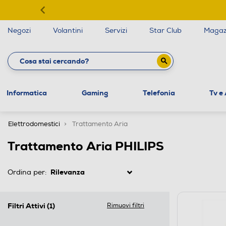
Negozi
Volantini
Servizi
Star Club
Magaz
Informatica
Gaming
Telefonia
Tv e
Elettrodomestici
Trattamento Aria
Trattamento Aria PHILIPS
Ordina per:
Filtri Attivi
(1)
Rimuovi filtri