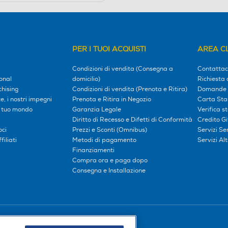
PER I TUOI ACQUISTI
AREA CL
Condizioni di vendita (Consegna a
Contattac
onal
domicilio)
Richiesta 
hising
Condizioni di vendita (Prenota e Ritira)
Domande 
, i nostri impegni
Prenota e Ritira in Negozio
Carta Sta
l tuo mondo
Garanzia Legale
Verifica s
Diritto di Recesso e Difetti di Conformità
Credito G
oci
Prezzi e Sconti (Omnibus)
Servizi S
iliati
Metodi di pagamento
Servizi Alt
Finanziamenti
Compra ora e paga dopo
Consegna e Installazione
Seguici sui social