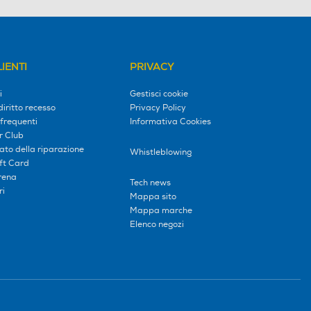
IENTI
PRIVACY
i
Gestisci cookie
diritto recesso
Privacy Policy
frequenti
Informativa Cookies
r Club
tato della riparazione
Whistleblowing
ift Card
erena
Tech news
ri
Mappa sito
Mappa marche
Elenco negozi