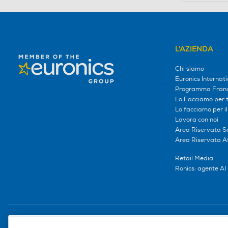
L'AZIENDA
Chi siamo
Euronics Internati
Programma Franc
Lo Facciamo per te
Lo facciamo per i
Lavora con noi
Area Riservata S
Area Riservata Aff
Retail Media
Ronics: agente AI
Trova negozio