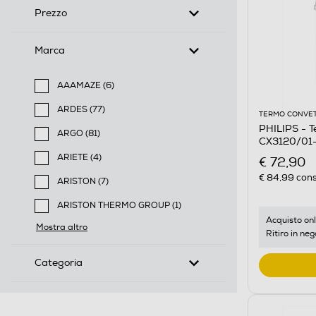
Prezzo
Marca
AAAMAZE (6)
Filtra per Marca: AAAMAZE
ARDES (77)
TERMO CONVET
Filtra per Marca: ARDES
PHILIPS - 
ARGO (81)
CX3120/01
Filtra per Marca: ARGO
ARIETE (4)
€ 72,90
Filtra per Marca: ARIETE
€ 84,99
cons
ARISTON (7)
Filtra per Marca: ARISTON
ARISTON THERMO GROUP (1)
Filtra per Marca: ARISTON THERMO GROUP
Acquisto onl
Mostra altro
Ritiro in neg
Categoria