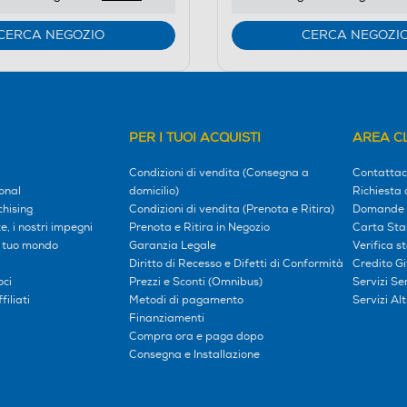
CERCA NEGOZIO
CERCA NEGOZI
PER I TUOI ACQUISTI
AREA CL
Condizioni di vendita (Consegna a
Contattac
onal
domicilio)
Richiesta 
hising
Condizioni di vendita (Prenota e Ritira)
Domande 
, i nostri impegni
Prenota e Ritira in Negozio
Carta Sta
l tuo mondo
Garanzia Legale
Verifica s
Diritto di Recesso e Difetti di Conformità
Credito G
oci
Prezzi e Sconti (Omnibus)
Servizi S
iliati
Metodi di pagamento
Servizi Alt
Finanziamenti
Compra ora e paga dopo
Consegna e Installazione