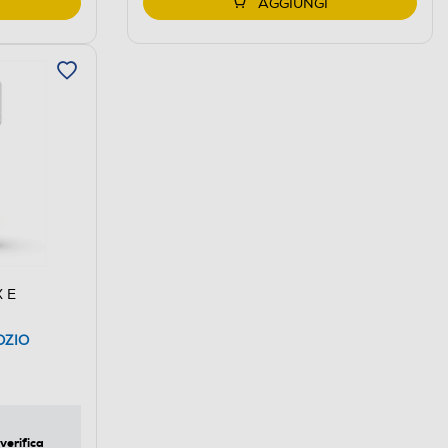
AGGIUNGI
 E
OZIO
verifica