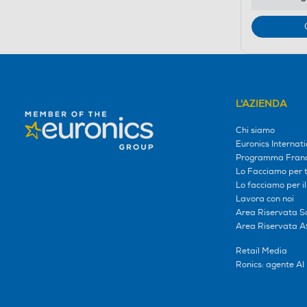
L'AZIENDA
Chi siamo
Euronics Internati
Programma Franc
Lo Facciamo per te
Lo facciamo per i
Lavora con noi
Area Riservata S
Area Riservata Aff
Retail Media
Ronics: agente AI