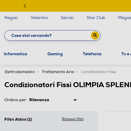
Negozi
Volantini
Servizi
Star Club
Magaz
Informatica
Gaming
Telefonia
Tv e
Elettrodomestici
Trattamento Aria
Condizionatori Fissi
Condizionatori Fissi OLIMPIA SPLEN
Ordina per:
Filtri Attivi
(1)
Rimuovi filtri