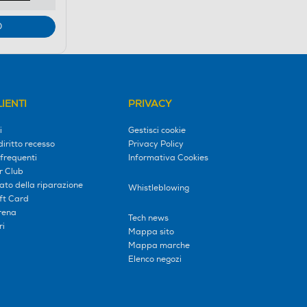
O
IENTI
PRIVACY
i
Gestisci cookie
diritto recesso
Privacy Policy
frequenti
Informativa Cookies
r Club
tato della riparazione
Whistleblowing
ift Card
erena
Tech news
ri
Mappa sito
Mappa marche
Elenco negozi