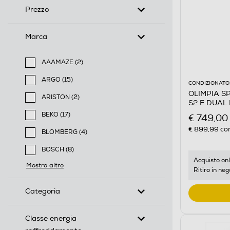
Prezzo
Marca
AAAMAZE (2)
Filtra per Marca: AAAMAZE
ARGO (15)
CONDIZIONATOR
Filtra per Marca: ARGO
OLIMPIA SP
ARISTON (2)
S2 E DUAL 
Filtra per Marca: ARISTON
BEKO (17)
€ 749,00
Filtra per Marca: BEKO
€ 899,99
con
BLOMBERG (4)
Filtra per Marca: BLOMBERG
BOSCH (8)
Filtra per Marca: BOSCH
Acquisto onl
Mostra altro
Ritiro in neg
Categoria
Classe energia