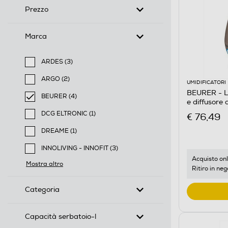
Prezzo
Marca
ARDES (3)
Filtra per Marca: ARDES
ARGO (2)
UMIDIFICATORI
Filtra per Marca: ARGO
BEURER - L
BEURER (4)
e diffusore 
selected Filtro applicato per Marca: BEURER
DCG ELTRONIC (1)
€ 76,49
Filtra per Marca: DCG ELTRONIC
DREAME (1)
Filtra per Marca: DREAME
INNOLIVING - INNOFIT (3)
Filtra per Marca: INNOLIVING - INNOFIT
Acquisto onl
Mostra altro
Ritiro in neg
Categoria
Capacità serbatoio-l