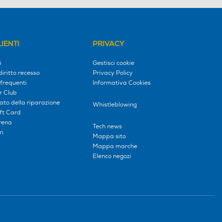
IENTI
PRIVACY
i
Gestisci cookie
diritto recesso
Privacy Policy
frequenti
Informativa Cookies
r Club
tato della riparazione
Whistleblowing
ift Card
erena
Tech news
ri
Mappa sito
Mappa marche
Elenco negozi