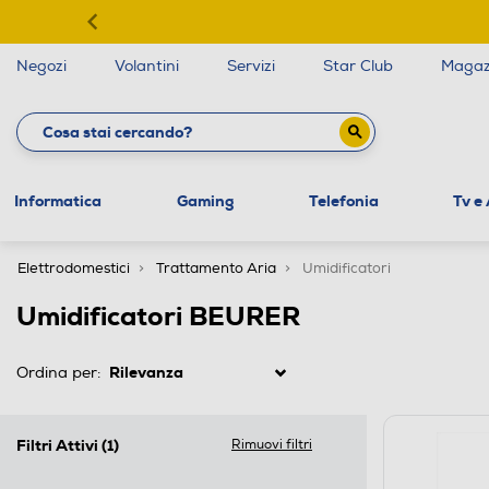
Negozi
Volantini
Servizi
Star Club
Magaz
Informatica
Gaming
Telefonia
Tv e
Elettrodomestici
Trattamento Aria
Umidificatori
Umidificatori BEURER
Ordina per:
Filtri Attivi
(1)
Rimuovi filtri