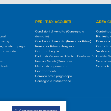
PER I TUOI ACQUISTI
AREA CL
Condizioni di vendita (Consegna a
Contattac
onal
domicilio)
Richiesta 
hising
Condizioni di vendita (Prenota e Ritira)
Domande 
, i nostri impegni
Prenota e Ritira in Negozio
Carta Sta
l tuo mondo
Garanzia Legale
Verifica s
Diritto di Recesso e Difetti di Conformità
Credito G
oci
Prezzi e Sconti (Omnibus)
Servizi S
iliati
Metodi di pagamento
Servizi Alt
Finanziamenti
Compra ora e paga dopo
Consegna e Installazione
Seguici sui social
X   Continua senza accettare