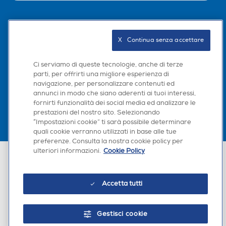
Seguici sui social
X   Continua senza accettare
Ci serviamo di queste tecnologie, anche di terze
parti, per offrirti una migliore esperienza di
Scarica la nostra app
navigazione, per personalizzare contenuti ed
annunci in modo che siano aderenti ai tuoi interessi,
fornirti funzionalità dei social media ed analizzare le
prestazioni del nostro sito. Selezionando
“Impostazioni cookie” ti sarà possibile determinare
quali cookie verranno utilizzati in base alle tue
preferenze. Consulta la nostra cookie policy per
ulteriori informazioni.
Cookie Policy
Euronics Italia SpA. Sede legale Via Montefeltro, 6/a 20156 Milano
Partita Iva, Codice Fiscale e iscrizione CCIAA Milano Monza Brianza Lodi
n. 13337170156. Codice intermediario SDI: HHBD9AK. Vendite soggette
agli Artt. 45 e ss del Codice del Consumo in tema di Diritti dei
Accetta tutti
Consumatori.
Gestisci cookie