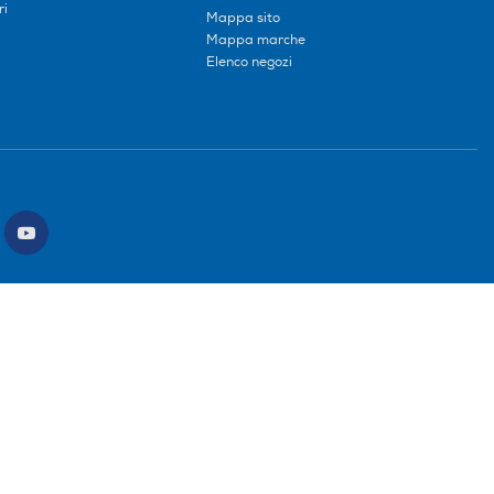
ri
Mappa sito
Mappa marche
Elenco negozi
ce intermediario SDI: HHBD9AK. Vendite soggette agli Artt. 45 e ss del Codice