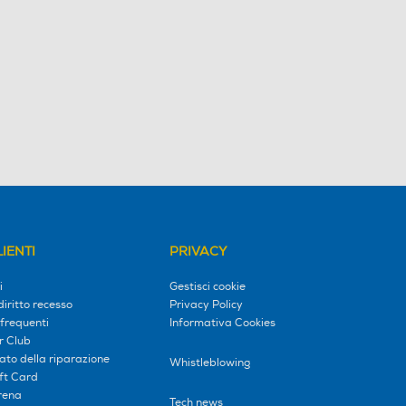
IENTI
PRIVACY
i
Gestisci cookie
diritto recesso
Privacy Policy
frequenti
Informativa Cookies
r Club
tato della riparazione
Whistleblowing
ift Card
erena
Tech news