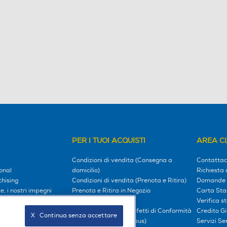
PER I TUOI ACQUISTI
AREA CL
Condizioni di vendita (Consegna a
Contattac
onal
domicilio)
Richiesta 
hising
Condizioni di vendita (Prenota e Ritira)
Domande 
, i nostri impegni
Prenota e Ritira in Negozio
Carta Sta
l tuo mondo
Garanzia Legale
Verifica s
Diritto di Recesso e Difetti di Conformità
Credito G
X   Continua senza accettare
oci
Prezzi e Sconti (Omnibus)
Servizi S