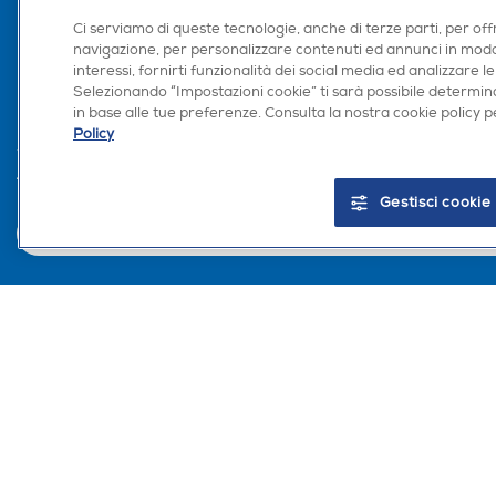
Area Riservata Aff
Ci serviamo di queste tecnologie, anche di terze parti, per off
navigazione, per personalizzare contenuti ed annunci in modo
Retail Media
interessi, fornirti funzionalità dei social media ed analizzare le
Ronics: agente AI
Selezionando “Impostazioni cookie” ti sarà possibile determina
in base alle tue preferenze. Consulta la nostra cookie policy pe
Policy
Trova negozio
Gestisci cookie
Euronics Italia SpA. Sede legale Via Montefeltro, 6/a 20156 Milano Partita Iv
del Consumo in tema di Diritti dei Consumatori.