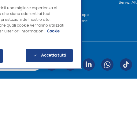
iliati
Metodi di pagamento
Servizi Alt
rirti una migliore esperienza di
Finanziamenti
 che siano aderenti ai tuoi
Compra ora e paga dopo
 prestazioni del nostro sito.
Consegna e Installazione
re quali cookie verranno utilizzati
r ulteriori informazioni.
Cookie
Seguici sui social
Accetta tutti
INVIA
Scarica la nostra app
a, Codice Fiscale e iscrizione CCIAA Milano Monza Brianza Lodi n. 13337170156. Codi