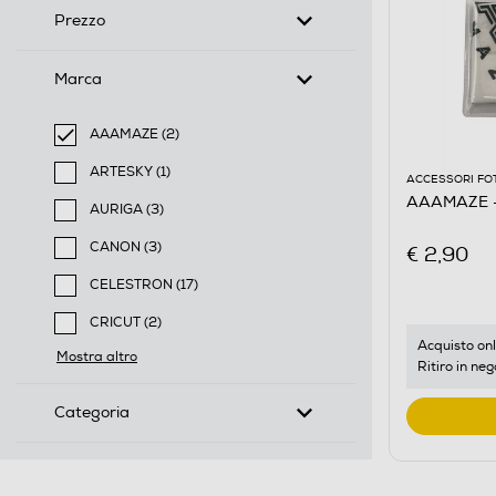
Prezzo
Marca
AAAMAZE (2)
selected Filtro applicato per Marca: AAAMAZE
ARTESKY (1)
ACCESSORI FO
Filtra per Marca: ARTESKY
AAAMAZE 
AURIGA (3)
Filtra per Marca: AURIGA
CANON (3)
€ 2,90
Filtra per Marca: CANON
CELESTRON (17)
Filtra per Marca: CELESTRON
CRICUT (2)
Filtra per Marca: CRICUT
Acquisto onl
Mostra altro
Ritiro in neg
Categoria