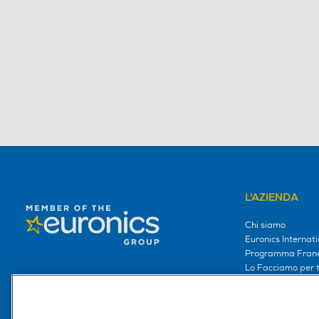
L'AZIENDA
Chi siamo
Euronics Internati
Programma Franc
Lo Facciamo per te
Lo facciamo per i
Lavora con noi
Area Riservata S