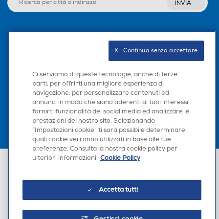
INVIA
Seguici sui social
X   Continua senza accettare
Ci serviamo di queste tecnologie, anche di terze
parti, per offrirti una migliore esperienza di
Scarica la nostra app
navigazione, per personalizzare contenuti ed
annunci in modo che siano aderenti ai tuoi interessi,
fornirti funzionalità dei social media ed analizzare le
prestazioni del nostro sito. Selezionando
“Impostazioni cookie” ti sarà possibile determinare
quali cookie verranno utilizzati in base alle tue
preferenze. Consulta la nostra cookie policy per
ulteriori informazioni.
Cookie Policy
Euronics Italia SpA. Sede legale Via Montefeltro, 6/a 20156 Milano
Partita Iva, Codice Fiscale e iscrizione CCIAA Milano Monza Brianza Lodi
n. 13337170156. Codice intermediario SDI: HHBD9AK. Vendite soggette
agli Artt. 45 e ss del Codice del Consumo in tema di Diritti dei
Accetta tutti
Consumatori.