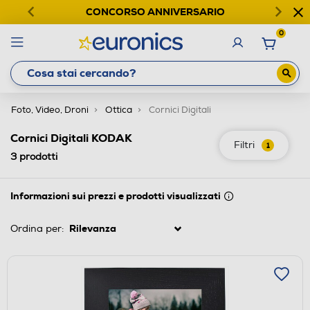
CONCORSO ANNIVERSARIO
0
Foto, Video, Droni
Ottica
Cornici Digitali
Cornici Digitali KODAK
Filtri
1
3
prodotti
Informazioni sui prezzi e prodotti visualizzati
Ordina per: