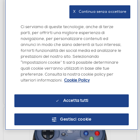
X   Continua senza accettare
Ci serviamo di queste tecnologie, anche di terze
parti, per offrirti una migliore esperienza di
navigazione, per personalizzare contenuti ed
MOUSE GAMING
annunci in modo che siano aderenti ai tuoi interessi,
LOGITECH - G203 LIGHTSYNC-Lilla
fornirti funzionalità dei social media ed analizzare le
prestazioni del nostro sito. Selezionando
€ 39,90
“Impostazioni cookie” ti sarà possibile determinare
quali cookie verranno utilizzati in base alle tue
disponibile
Acquisto online:
preferenze. Consulta la nostra cookie policy per
verifica
Ritiro in negozio in 30' gratuito:
ulteriori informazioni.
Cookie Policy
AGGIUNGI
Accetta tutti
Gestisci cookie