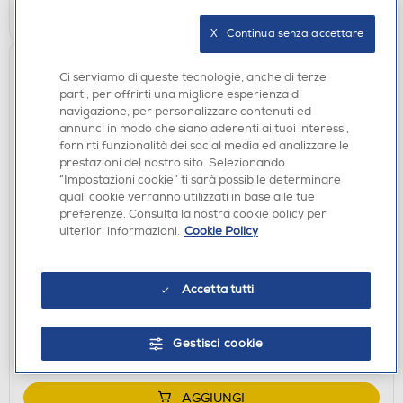
AGGIUNGI
X   Continua senza accettare
Ci serviamo di queste tecnologie, anche di terze
parti, per offrirti una migliore esperienza di
navigazione, per personalizzare contenuti ed
annunci in modo che siano aderenti ai tuoi interessi,
fornirti funzionalità dei social media ed analizzare le
prestazioni del nostro sito. Selezionando
“Impostazioni cookie” ti sarà possibile determinare
quali cookie verranno utilizzati in base alle tue
preferenze. Consulta la nostra cookie policy per
ACCESSORI HOME ENTERTAINMENT
ulteriori informazioni.
Cookie Policy
BIG BEN - VALIGETTA RIGIDA 61 SWITCH/OLED-
Nero
€ 34,90
Accetta tutti
€ 49,99
consigliato
disponibile
Acquisto online:
Gestisci cookie
verifica
Ritiro in negozio in 30' gratuito:
AGGIUNGI