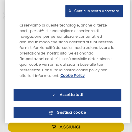
AGGIUNGI
X   Continua senza accettare
Ci serviamo di queste tecnologie, anche di terze
parti, per offrirti una migliore esperienza di
navigazione, per personalizzare contenuti ed
annunci in modo che siano aderenti ai tuoi interessi,
fornirti funzionalità dei social media ed analizzare le
prestazioni del nostro sito. Selezionando
“Impostazioni cookie” ti sarà possibile determinare
quali cookie verranno utilizzati in base alle tue
preferenze. Consulta la nostra cookie policy per
ACCESSORI HOME ENTERTAINMENT
ulteriori informazioni.
Cookie Policy
FUNKO - Action figure Wednesday Wednesday
Addams 1309
€ 16,90
Accetta tutti
disponibile
Acquisto online:
Gestisci cookie
verifica
Ritiro in negozio in 30' gratuito:
AGGIUNGI