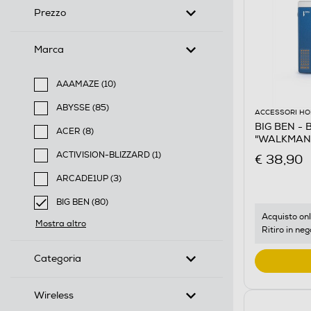
Prezzo
Marca
AAAMAZE (10)
Filtra per Marca: AAAMAZE
ABYSSE (85)
ACCESSORI HO
Filtra per Marca: ABYSSE
BIG BEN -
ACER (8)
"WALKMAN"
Filtra per Marca: ACER
Multicolore
ACTIVISION-BLIZZARD (1)
€ 38,90
Filtra per Marca: ACTIVISION-BLIZZARD
ARCADE1UP (3)
Filtra per Marca: ARCADE1UP
BIG BEN (80)
selected Filtro applicato per Marca: BIG BEN
Acquisto onl
Mostra altro
Ritiro in neg
Categoria
Wireless