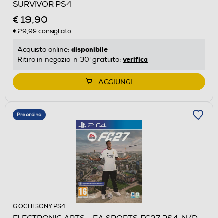
SURVIVOR PS4
€ 19,90
€ 29,99
consigliato
disponibile
Acquisto online:
verifica
Ritiro in negozio in 30' gratuito:
AGGIUNGI
Preordina
GIOCHI SONY PS4
ELECTRONIC ARTS - EA SPORTS FC27 PS4-N/D