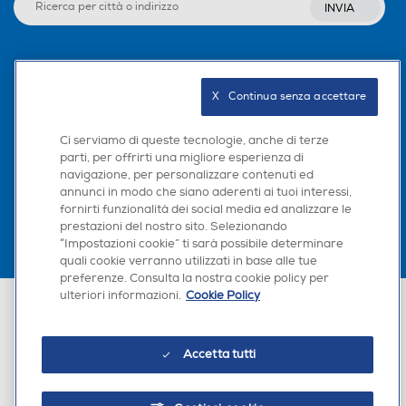
INVIA
Seguici sui social
X   Continua senza accettare
Ci serviamo di queste tecnologie, anche di terze
parti, per offrirti una migliore esperienza di
Scarica la nostra app
navigazione, per personalizzare contenuti ed
annunci in modo che siano aderenti ai tuoi interessi,
fornirti funzionalità dei social media ed analizzare le
prestazioni del nostro sito. Selezionando
“Impostazioni cookie” ti sarà possibile determinare
quali cookie verranno utilizzati in base alle tue
preferenze. Consulta la nostra cookie policy per
ulteriori informazioni.
Cookie Policy
Euronics Italia SpA. Sede legale Via Montefeltro, 6/a 20156 Milano
Partita Iva, Codice Fiscale e iscrizione CCIAA Milano Monza Brianza Lodi
n. 13337170156. Codice intermediario SDI: HHBD9AK. Vendite soggette
agli Artt. 45 e ss del Codice del Consumo in tema di Diritti dei
Accetta tutti
Consumatori.