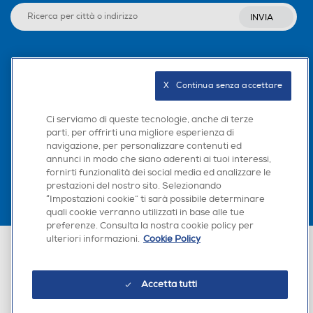
INVIA
Seguici sui social
X   Continua senza accettare
Ci serviamo di queste tecnologie, anche di terze
parti, per offrirti una migliore esperienza di
Scarica la nostra app
navigazione, per personalizzare contenuti ed
annunci in modo che siano aderenti ai tuoi interessi,
fornirti funzionalità dei social media ed analizzare le
prestazioni del nostro sito. Selezionando
“Impostazioni cookie” ti sarà possibile determinare
quali cookie verranno utilizzati in base alle tue
preferenze. Consulta la nostra cookie policy per
ulteriori informazioni.
Cookie Policy
Euronics Italia SpA. Sede legale Via Montefeltro, 6/a 20156 Milano
Partita Iva, Codice Fiscale e iscrizione CCIAA Milano Monza Brianza Lodi
n. 13337170156. Codice intermediario SDI: HHBD9AK. Vendite soggette
agli Artt. 45 e ss del Codice del Consumo in tema di Diritti dei
Accetta tutti
Consumatori.