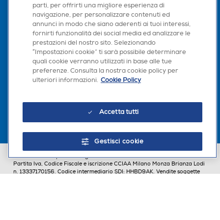
parti, per offrirti una migliore esperienza di
navigazione, per personalizzare contenuti ed
annunci in modo che siano aderenti ai tuoi interessi,
Seguici sui social
fornirti funzionalità dei social media ed analizzare le
prestazioni del nostro sito. Selezionando
“Impostazioni cookie” ti sarà possibile determinare
quali cookie verranno utilizzati in base alle tue
preferenze. Consulta la nostra cookie policy per
ulteriori informazioni.
Cookie Policy
Scarica la nostra app
Accetta tutti
Gestisci cookie
Euronics Italia SpA. Sede legale Via Montefeltro, 6/a 20156 Milano
Partita Iva, Codice Fiscale e iscrizione CCIAA Milano Monza Brianza Lodi
n. 13337170156. Codice intermediario SDI: HHBD9AK. Vendite soggette
agli Artt. 45 e ss del Codice del Consumo in tema di Diritti dei
Consumatori.