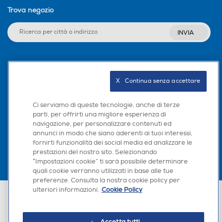
Trova negozio
INVIA
Seguici sui social
X   Continua senza accettare
Ci serviamo di queste tecnologie, anche di terze
parti, per offrirti una migliore esperienza di
Scarica la nostra app
navigazione, per personalizzare contenuti ed
annunci in modo che siano aderenti ai tuoi interessi,
fornirti funzionalità dei social media ed analizzare le
prestazioni del nostro sito. Selezionando
“Impostazioni cookie” ti sarà possibile determinare
quali cookie verranno utilizzati in base alle tue
preferenze. Consulta la nostra cookie policy per
ulteriori informazioni.
Cookie Policy
Euronics Italia SpA. Sede legale Via Montefeltro, 6/a 20156 Milano
Partita Iva, Codice Fiscale e iscrizione CCIAA Milano Monza Brianza Lodi
n. 13337170156. Codice intermediario SDI: HHBD9AK. Vendite soggette
agli Artt. 45 e ss del Codice del Consumo in tema di Diritti dei