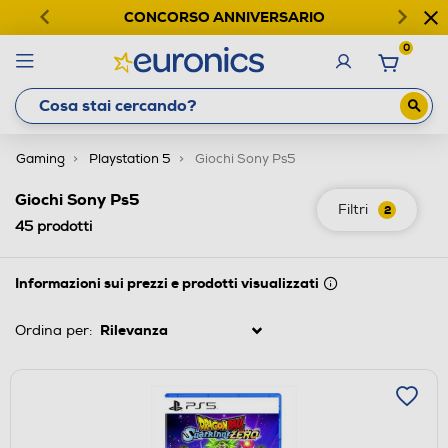
CONCORSO ANNIVERSARIO
0
Gaming
Playstation 5
Giochi Sony Ps5
Giochi Sony Ps5
Filtri
2
45
prodotti
Informazioni sui prezzi e prodotti visualizzati
Ordina per: