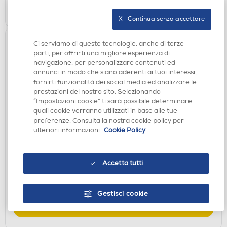
AGGIUNGI
X   Continua senza accettare
Ci serviamo di queste tecnologie, anche di terze
parti, per offrirti una migliore esperienza di
navigazione, per personalizzare contenuti ed
annunci in modo che siano aderenti ai tuoi interessi,
fornirti funzionalità dei social media ed analizzare le
prestazioni del nostro sito. Selezionando
“Impostazioni cookie” ti sarà possibile determinare
quali cookie verranno utilizzati in base alle tue
preferenze. Consulta la nostra cookie policy per
GIOCHI SONY PS5
ulteriori informazioni.
Cookie Policy
NAMCO - FINAL FANTASY XVI PS5
€ 49,90
Accetta tutti
disponibile
Acquisto online:
verifica
Ritiro in negozio in 30' gratuito:
Gestisci cookie
AGGIUNGI