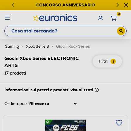
CONCORSO ANNIVERSARIO
0
Gaming
Xbox Serie S
Giochi Xbox Series
Giochi Xbox Series ELECTRONIC
Filtri
1
ARTS
17
prodotti
Informazioni sui prezzi e prodotti visualizzati
Ordina per: