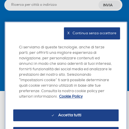
INVIA
Seguici sui social
X   Continua senza accettare
Ci serviamo di queste tecnologie, anche di terze
parti, per offrirti una migliore esperienza di
Scarica la nostra app
navigazione, per personalizzare contenuti ed
annunci in modo che siano aderenti ai tuoi interessi,
fornirti funzionalità dei social media ed analizzare le
prestazioni del nostro sito. Selezionando
“Impostazioni cookie” ti sarà possibile determinare
quali cookie verranno utilizzati in base alle tue
preferenze. Consulta la nostra cookie policy per
ulteriori informazioni.
Cookie Policy
Euronics Italia SpA. Sede legale Via Montefeltro, 6/a 20156 Milano
Partita Iva, Codice Fiscale e iscrizione CCIAA Milano Monza Brianza Lodi
n. 13337170156. Codice intermediario SDI: HHBD9AK. Vendite soggette
agli Artt. 45 e ss del Codice del Consumo in tema di Diritti dei
Accetta tutti
Consumatori.