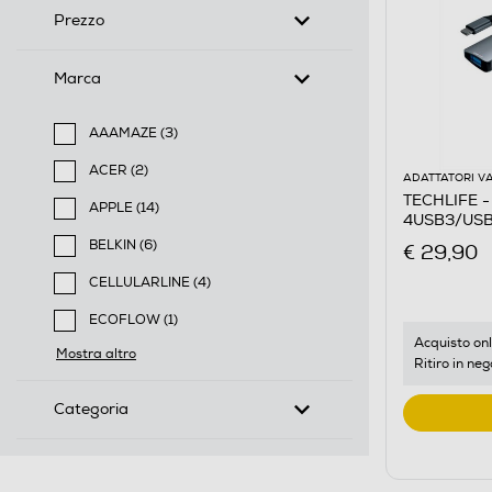
Prezzo
Marca
AAAMAZE (3)
Filtra per Marca: AAAMAZE
ACER (2)
ADATTATORI VA
Filtra per Marca: ACER
TECHLIFE -
APPLE (14)
4USB3/USB-
Filtra per Marca: APPLE
BELKIN (6)
€ 29,90
Filtra per Marca: BELKIN
CELLULARLINE (4)
Filtra per Marca: CELLULARLINE
ECOFLOW (1)
Filtra per Marca: ECOFLOW
Acquisto onl
Mostra altro
Ritiro in neg
Categoria