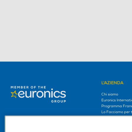
L'AZIENDA
Chi siamo
Euronics Internati
Programma Franc
Lo Facciamo per te
Lo facciamo per i
Lavora con noi
Area Riservata S