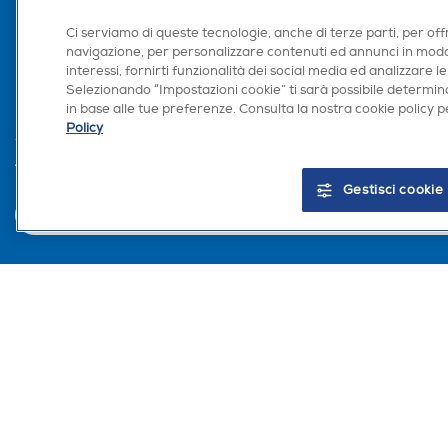
Area Riservata Aff
Ci serviamo di queste tecnologie, anche di terze parti, per off
Retail Media
navigazione, per personalizzare contenuti ed annunci in modo
Ronics: agente AI
interessi, fornirti funzionalità dei social media ed analizzare le
Selezionando “Impostazioni cookie” ti sarà possibile determina
in base alle tue preferenze. Consulta la nostra cookie policy pe
Policy
Trova negozio
Gestisci cookie
Euronics Italia SpA. Sede legale Via Montefeltro, 6/a 20156 Milano Partita Iv
del Consumo in tema di Diritti dei Consumatori.