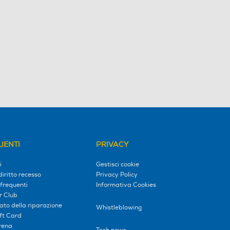
IENTI
PRIVACY
i
Gestisci cookie
diritto recesso
Privacy Policy
frequenti
Informativa Cookies
r Club
tato della riparazione
Whistleblowing
ift Card
erena