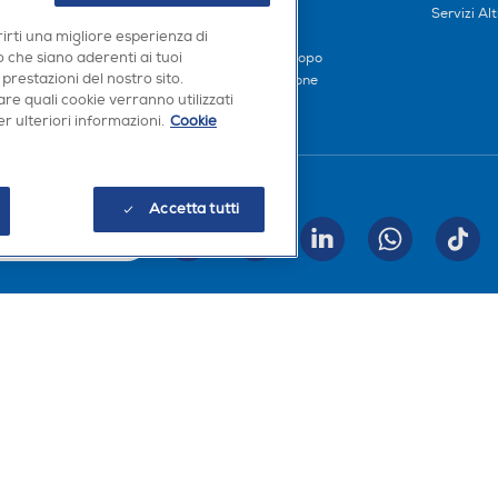
iliati
Metodi di pagamento
Servizi Alt
Finanziamenti
rirti una migliore esperienza di
 che siano aderenti ai tuoi
Compra ora e paga dopo
 prestazioni del nostro sito.
Consegna e Installazione
re quali cookie verranno utilizzati
r ulteriori informazioni.
Cookie
Seguici sui social
Accetta tutti
INVIA
Scarica la nostra app
a, Codice Fiscale e iscrizione CCIAA Milano Monza Brianza Lodi n. 13337170156. Codi