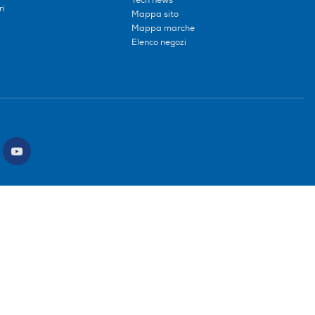
Tech news
ri
Mappa sito
Mappa marche
Elenco negozi
ce intermediario SDI: HHBD9AK. Vendite soggette agli Artt. 45 e ss del Codice