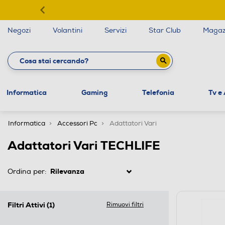
Negozi
Volantini
Servizi
Star Club
Magaz
Informatica
Gaming
Telefonia
Tv e
Informatica
Accessori Pc
Adattatori Vari
Adattatori Vari TECHLIFE
Ordina per:
Filtri Attivi
(1)
Rimuovi filtri