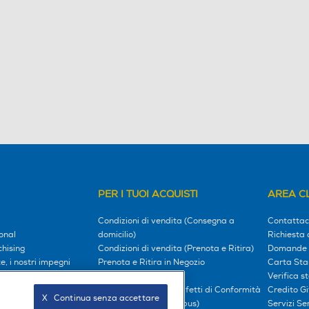
PER I TUOI ACQUISTI
AREA CL
Condizioni di vendita (Consegna a
Contattac
onal
domicilio)
Richiesta 
hising
Condizioni di vendita (Prenota e Ritira)
Domande 
, i nostri impegni
Prenota e Ritira in Negozio
Carta Sta
l tuo mondo
Garanzia Legale
Verifica s
Diritto di Recesso e Difetti di Conformità
Credito G
X   Continua senza accettare
oci
Prezzi e Sconti (Omnibus)
Servizi S