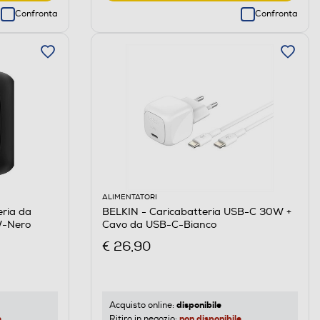
Confronta
Confronta
ALIMENTATORI
eria da
BELKIN - Caricabatteria USB-C 30W +
W-Nero
Cavo da USB-C-Bianco
€ 26,90
disponibile
Acquisto online:
e
non disponibile
Ritiro in negozio: