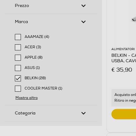
Prezzo
Marca
AAAMAZE (4)
Filtra per Marca: AAAMAZE
ACER (3)
ALIMENTATORI
Filtra per Marca: ACER
BELKIN - 
APPLE (8)
USBA, CAVO
Filtra per Marca: APPLE
ASUS (1)
€ 35,90
Filtra per Marca: ASUS
BELKIN (28)
selected Filtro applicato per Marca: BELKIN
COOLER MASTER (1)
Filtra per Marca: COOLER MASTER
Acquisto onl
Mostra altro
Ritiro in neg
Categoria