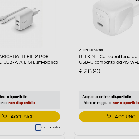
ALIMENTATORI
CARICABATTERIE 2 PORTE
BELKIN - Caricabatteria da
 USB-A A LIGH. 1M-bianco
USB-C compatto da 45 W-B
€ 26,90
disponibile
disponibile
ine:
Acquisto online:
non disponibile
non disponibil
ozio:
Ritiro in negozio:
AGGIUNGI
AGGIUNGI
Confronta