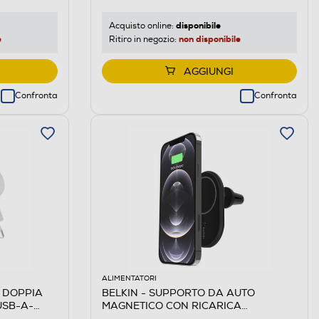
disponibile
Acquisto online:
e
non disponibile
Ritiro in negozio:
AGGIUNGI
Confronta
Confronta
ALIMENTATORI
A DOPPIA
BELKIN - SUPPORTO DA AUTO
USB-A-
MAGNETICO CON RICARICA
WIRELESS-nero