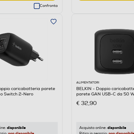
Confronta
ALIMENTATORI
ppio caricabatteria parete
BELKIN - Doppio caricabatt
do Switch 2-Nero
parete GAN USB-C da 50 
€ 32,90
disponibile
disponibile
ine:
Acquisto online:
non disponibile
non disponibil
ozio:
Ritiro in negozio: