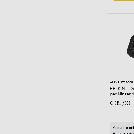
ALIMENTATORI
BELKIN - Do
per Ninten
€ 35,90
Acquisto onl
Ritiro in neg