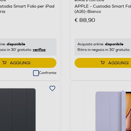
ODIE
BORSE E CUSTODIE
todia Smart Folio per iPad
APPLE - Custodia Smart Fol
ria
(A16)-Bianco
€ 88,90
disponibile
disponibile
ine:
Acquisto online:
verifica
ozio in 30' gratuito:
Ritiro in negozio in 30' gratuito:
AGGIUNGI
AGGIUNGI
Confronta