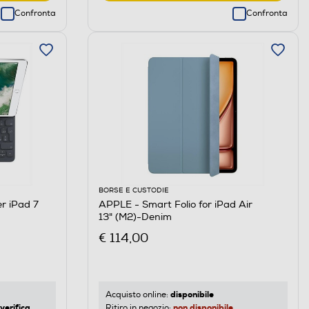
Confronta
Confronta
BORSE E CUSTODIE
r iPad 7
APPLE - Smart Folio for iPad Air
13" (M2)-Denim
€ 114,00
disponibile
Acquisto online:
verifica
non disponibile
Ritiro in negozio: