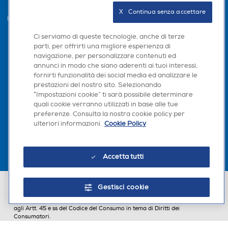
X   Continua senza accettare
INVIA
Ci serviamo di queste tecnologie, anche di terze
parti, per offrirti una migliore esperienza di
navigazione, per personalizzare contenuti ed
Seguici sui social
annunci in modo che siano aderenti ai tuoi interessi,
fornirti funzionalità dei social media ed analizzare le
prestazioni del nostro sito. Selezionando
“Impostazioni cookie” ti sarà possibile determinare
quali cookie verranno utilizzati in base alle tue
Scarica la nostra app
preferenze. Consulta la nostra cookie policy per
ulteriori informazioni.
Cookie Policy
Accetta tutti
Euronics Italia SpA. Sede legale Via Montefeltro, 6/a 20156 Milano
Gestisci cookie
Partita Iva, Codice Fiscale e iscrizione CCIAA Milano Monza Brianza Lodi
n. 13337170156. Codice intermediario SDI: HHBD9AK. Vendite soggette
agli Artt. 45 e ss del Codice del Consumo in tema di Diritti dei
Consumatori.